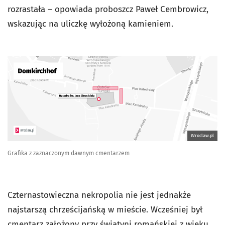
rozrastała – opowiada proboszcz Paweł Cembrowicz,
wskazując na uliczkę wyłożoną kamieniem.
Wroclaw.pl
Grafika z zaznaczonym dawnym cmentarzem
Czternastowieczna nekropolia nie jest jednakże
najstarszą chrześcijańską w mieście. Wcześniej był
cmentarz założony przy świątyni romańskiej z wieku