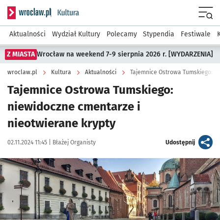
Serwis informacyjny wroclaw.pl podserwis: Kultura
Menu
Aktualności
Wydział Kultury
Polecamy
Stypendia
Festiwale
Z MIASTA
Wrocław na weekend 7-9 sierpnia 2026 r. [WYDARZENIA]
wroclaw.pl
Kultura
Aktualności
Tajemnice Ostrowa Tumskiego: n
Tajemnice Ostrowa Tumskiego:
niewidoczne cmentarze i
nieotwierane krypty
Data publikacji:
Autor:
artykuł
02.11.2024 11:45 |
Błażej Organisty
Udostępnij
Kliknij, aby zobaczyć galerię