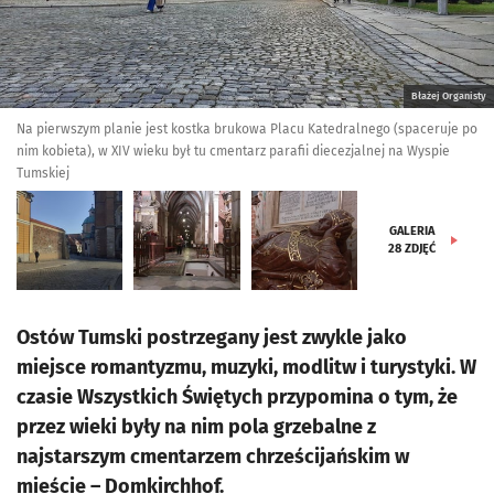
Błażej Organisty
Na pierwszym planie jest kostka brukowa Placu Katedralnego (spaceruje po
nim kobieta), w XIV wieku był tu cmentarz parafii diecezjalnej na Wyspie
Tumskiej
GALERIA
28
ZDJĘĆ
Ostów Tumski postrzegany jest zwykle jako
miejsce romantyzmu, muzyki, modlitw i turystyki. W
czasie Wszystkich Świętych przypomina o tym, że
przez wieki były na nim pola grzebalne z
najstarszym cmentarzem chrześcijańskim w
mieście – Domkirchhof.