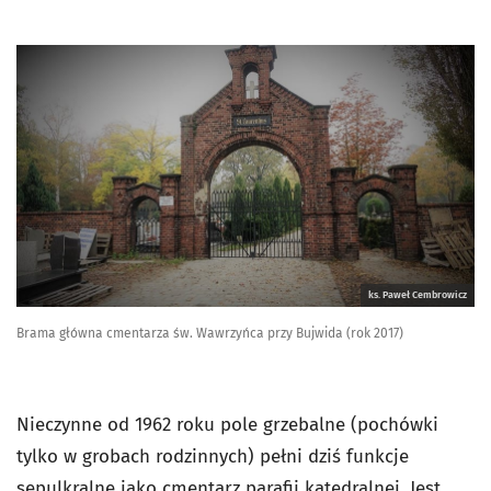
ks. Paweł Cembrowicz
Brama główna cmentarza św. Wawrzyńca przy Bujwida (rok 2017)
Nieczynne od 1962 roku pole grzebalne (pochówki
tylko w grobach rodzinnych) pełni dziś funkcje
sepulkralne jako cmentarz parafii katedralnej. Jest