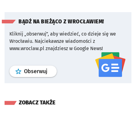
BĄDŹ NA BIEŻĄCO Z WROCŁAWIEM!
Kliknij „obserwuj”, aby wiedzieć, co dzieje się we
Wrocławiu.
Najciekawsze wiadomości z
www.wroclaw.pl znajdziesz w Google News!
profil
google news
serwisu wroclaw
Obserwuj
ZOBACZ TAKŻE