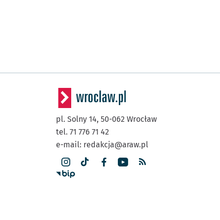
pl. Solny 14,
50-062
Wrocław
tel. 71 776 71 42
e-mail:
redakcja@araw.pl