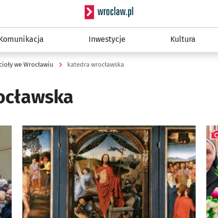
Serwis informacyjny wro
Komunikacja
Inwestycje
Kultura
cioły we Wrocławiu
katedra wrocławska
ocławska