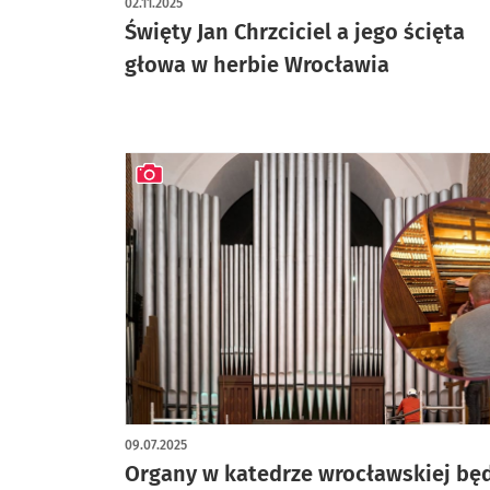
02.11.2025
Święty Jan Chrzciciel a jego ścięta
głowa w herbie Wrocławia
artykuł z galerią zdjęć
09.07.2025
Organy w katedrze wrocławskiej bę