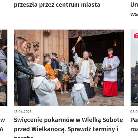
przeszła przez centrum miasta
Ur
ws
art
18.04.2025
08.0
ów
Święcenie pokarmów w Wielką Sobotę
Pa
IA
przed Wielkanocą. Sprawdź terminy i
ro