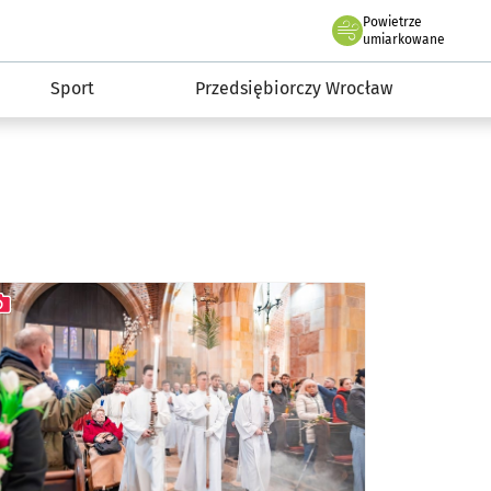
claw.pl
Powietrze
we Wrocławiu
umiarkowane
Sport
Przedsiębiorczy Wrocław