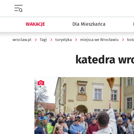
Menu główne portalu wroclaw.pl
WAKACJE
Dla Mieszkańca
wroclaw.pl
Tagi
turystyka
miejsca we Wrocławiu
koś
katedra wr