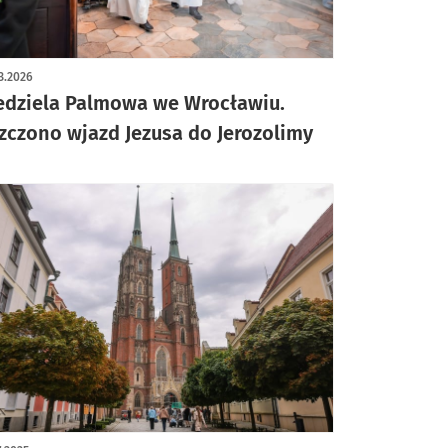
ykuł z galerią zdjęć
3.2026
edziela Palmowa we Wrocławiu.
zczono wjazd Jezusa do Jerozolimy