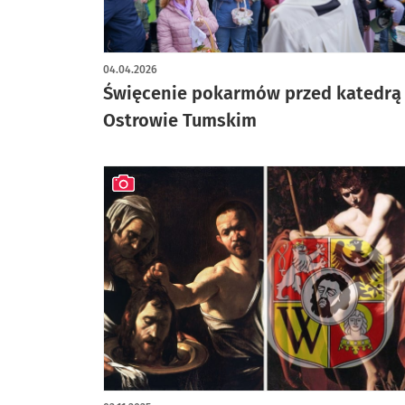
artykuł z galerią zdjęć
04.04.2026
Święcenie pokarmów przed katedrą
Ostrowie Tumskim
artykuł z galerią zdjęć