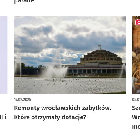
parafie
art
17.02.2025
05.0
Remonty wrocławskich zabytków.
Sz
I i
Które otrzymały dotacje?
Wr
mo