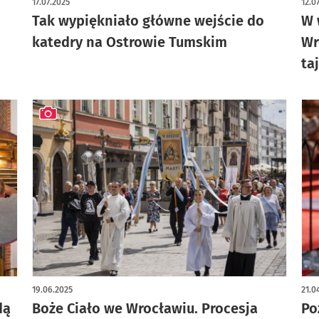
17.07.2025
12.0
Tak wypiękniało główne wejście do
W 
katedry na Ostrowie Tumskim
Wr
ta
artykuł z galerią zdjęć
19.06.2025
21.0
dą
Boże Ciało we Wrocławiu. Procesja
Po