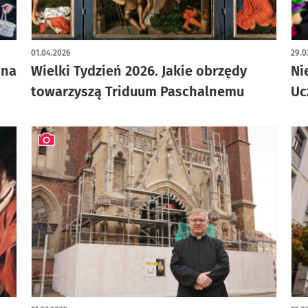
art
01.04.2026
29.0
 na
Wielki Tydzień 2026. Jakie obrzędy
Ni
towarzyszą Triduum Paschalnemu
Uc
artykuł z galerią zdjęć