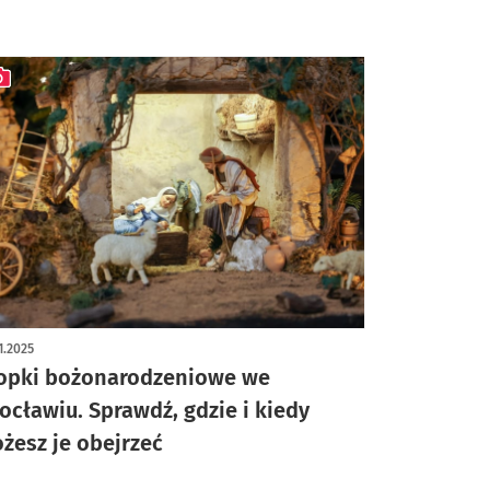
ykuł z galerią zdjęć
1.2025
opki bożonarodzeniowe we
ocławiu. Sprawdź, gdzie i kiedy
żesz je obejrzeć