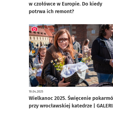
w czołówce w Europie. Do kiedy
potrwa ich remont?
artykuł z galerią zdjęć
19.04.2025
Wielkanoc 2025. Święcenie pokarm
przy wrocławskiej katedrze | GALER