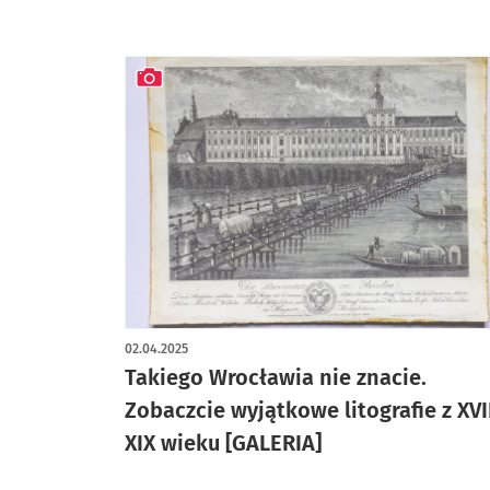
artykuł z galerią zdjęć
02.04.2025
Takiego Wrocławia nie znacie.
Zobaczcie wyjątkowe litografie z XVII
XIX wieku [GALERIA]