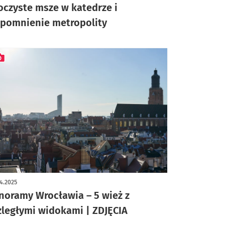
oczyste msze w katedrze i
pomnienie metropolity
ykuł z galerią zdjęć
4.2025
noramy Wrocławia – 5 wież z
zległymi widokami | ZDJĘCIA