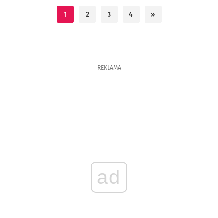
1
2
3
4
»
REKLAMA
ad