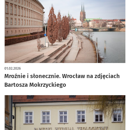
artykuł z galerią zdjęć
01.02.2026
Mroźnie i słonecznie. Wrocław na zdjęciach
Bartosza Mokrzyckiego