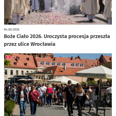
artykuł z galerią zdjęć
04.06.2026
Boże Ciało 2026. Uroczysta procesja przeszła
przez ulice Wrocławia