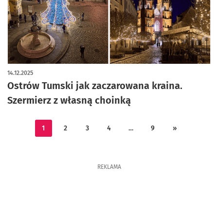
artykuł z galerią zdjęć
14.12.2025
Ostrów Tumski jak zaczarowana kraina.
Szermierz z własną choinką
1
2
3
4
…
9
»
REKLAMA