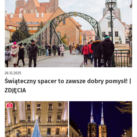
artykuł z galerią zdjęć
26.12.2025
Świąteczny spacer to zawsze dobry pomysł! |
ZDJĘCIA