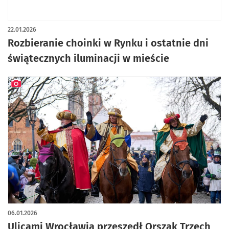
artykuł z galerią zdjęć
22.01.2026
Rozbieranie choinki w Rynku i ostatnie dni
świątecznych iluminacji w mieście
artykuł z galerią zdjęć
06.01.2026
Ulicami Wrocławia przeszedł Orszak Trzech