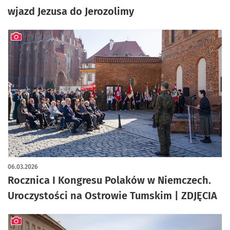
wjazd Jezusa do Jerozolimy
artykuł z galerią zdjęć
06.03.2026
Rocznica I Kongresu Polaków w Niemczech.
Uroczystości na Ostrowie Tumskim | ZDJĘCIA