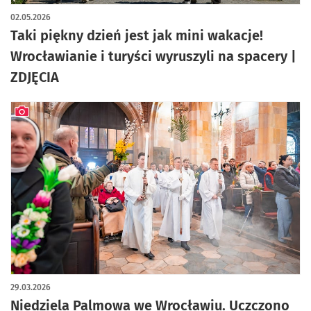
artykuł z galerią zdjęć
02.05.2026
Taki piękny dzień jest jak mini wakacje!
Wrocławianie i turyści wyruszyli na spacery |
ZDJĘCIA
artykuł z galerią zdjęć
29.03.2026
Niedziela Palmowa we Wrocławiu. Uczczono