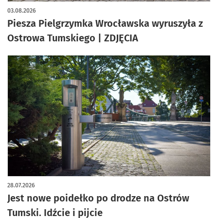
artykuł z galerią zdjęć
03.08.2026
Piesza Pielgrzymka Wrocławska wyruszyła z
Ostrowa Tumskiego | ZDJĘCIA
28.07.2026
Jest nowe poidełko po drodze na Ostrów
Tumski. Idźcie i pijcie