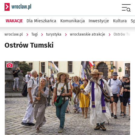
Serwis informacyjny wroclaw.pl
Menu
WAKACJE
Dla Mieszkańca
Komunikacja
Inwestycje
Kultura
Sp
wroclaw.pl
Tagi
turystyka
wrocławskie atrakcje
Ostrów Tums
Ostrów Tumski