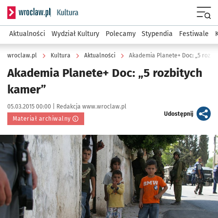
Serwis informacyjny wroclaw.pl podserwis: Kultura
Menu
Aktualności
Wydział Kultury
Polecamy
Stypendia
Festiwale
wroclaw.pl
Kultura
Aktualności
Akademia Planete+ Doc: „5 rozbi
Akademia Planete+ Doc: „5 rozbitych
kamer”
Data publikacji:
Autor:
05.03.2015 00:00 |
Redakcja www.wroclaw.pl
artykuł
Udostępnij
Materiał archiwalny
Kliknij, aby powiększyć