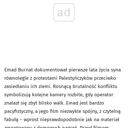
ad
Emad Burnat dokumentował pierwsze lata życia syna
równolegle z protestami Palestyńczyków przeciwko
zasiedlaniu ich ziemi. Rosnącą brutalność konfliktu
symbolizują kolejne kamery rozbite, gdy operator
znalazł się zbyt blisko walk. Emad jest bardzo
pacyfistyczny, a jego film niezwykle spójny, z czytelną
fabułą – wprost nieprawdopodobnie jak na materiał
zmontowany z domowych nagrań. Przed filmem