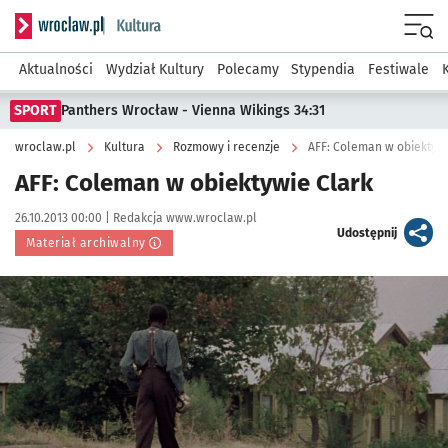
Serwis informacyjny wroclaw.pl podserwis: Kultura
Menu
Aktualności
Wydział Kultury
Polecamy
Stypendia
Festiwale
SPORT
Panthers Wrocław - Vienna Wikings 34:31
wroclaw.pl
Kultura
Rozmowy i recenzje
AFF: Coleman w obiektywi
AFF: Coleman w obiektywie Clark
Data publikacji:
Autor:
26.10.2013 00:00 |
Redakcja www.wroclaw.pl
artykuł
Udostępnij
Materiał archiwalny
Kliknij, aby powiększyć