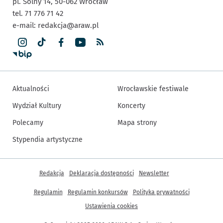
pl. Solny 14,
50-062
Wrocław
tel. 71 776 71 42
e-mail:
redakcja@araw.pl
Aktualności
Wrocławskie festiwale
Wydział Kultury
Koncerty
Polecamy
Mapa strony
Stypendia artystyczne
Inne informacje
Redakcja
Deklaracja dostępności
Newsletter
Regulamin
Regulamin konkursów
Polityka prywatności
Ustawienia cookies