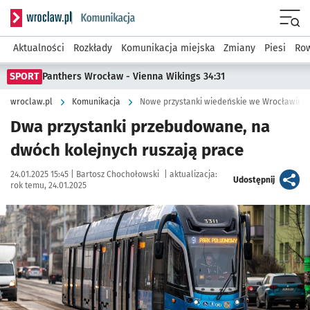
Serwis informacyjny wroclaw.pl podserwis: Komunikacja
Menu
Aktualności
Rozkłady
Komunikacja miejska
Zmiany
Piesi
Row
SPORT
Panthers Wrocław - Vienna Wikings 34:31
wroclaw.pl
Komunikacja
Nowe przystanki wiedeńskie we Wrocławiu
Dwa przystanki przebudowane, na
dwóch kolejnych ruszają prace
Data publikacji:
Autor:
24.01.2025 15:45 |
Bartosz Chochołowski
|
aktualizacja:
artykuł
Udostępnij
rok temu, 24.01.2025
Kliknij, aby powiększyć