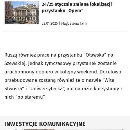
otworzy się w nowej karcie
24/25 stycznia zmiana lokalizacji
przystanku „Opera”
23.01.2025
| Magdalena Talik
Ruszą również prace na przystanku "Oławska" na
Szewskiej, jednak tymczasowy przystanek zostanie
uruchomiony dopiero w kolejny weekend. Docelowo
przebudowane zostaną również te o nazwie "Wita
Stwosza" i "Uniwersytecka", ale na razie korzystamy z
nich "po staremu".
INWESTYCJE KOMUNIKACYJNE