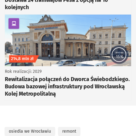
kolejnych
kategoria Komunikacja zbiorowa
postęp
15%
Koszt inwestycji
214,8 mln zł
Rok realizacji: 2029
Rewitalizacja połączeń do Dworca Świebodzkiego.
Budowa bazowej infrastruktury pod Wrocławską
Kolej Metropolitalną
osiedla we Wrocławiu
remont