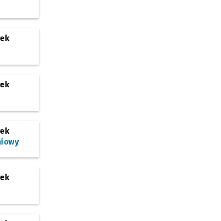
rek
rek
rek
niowy
rek