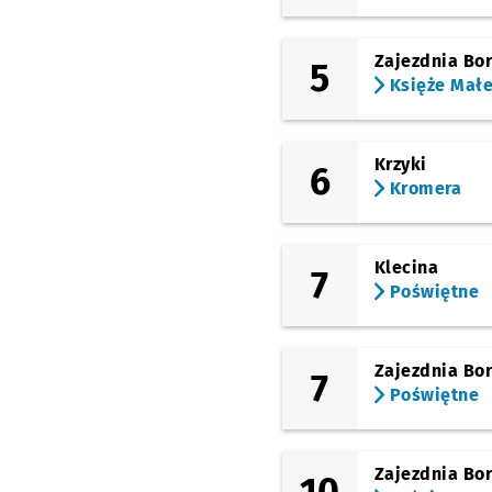
Zajezdnia Bo
5
Księże Mał
Krzyki
6
Kromera
Klecina
7
Poświętne
Zajezdnia Bo
7
Poświętne
Zajezdnia Bo
10