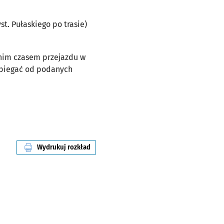
yst. Pułaskiego po trasie)
dnim czasem przejazdu w
dbiegać od podanych
Wydrukuj rozkład
linii nr 2