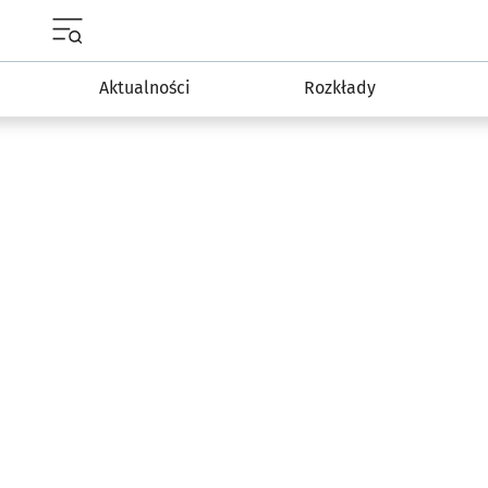
Menu główne portalu wroclaw.pl
Aktualności
Rozkłady