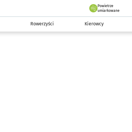
Powietrze
we Wrocławiu
munikacja
umiarkowane
Rowerzyści
Kierowcy