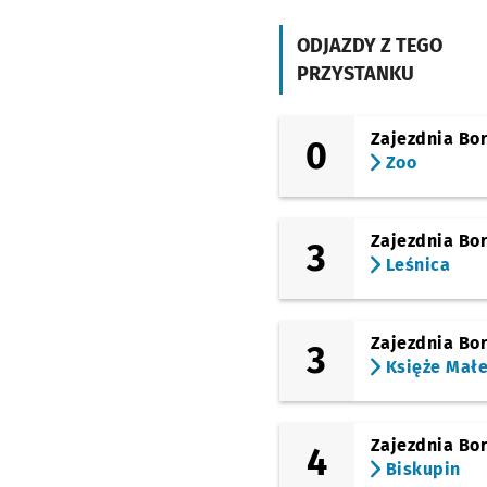
(Gliniana)
Gajowa
ODJAZDY Z TEGO
PRZYSTANKU
(Gliniana)
Joannitów
(Ślężna)
Zajezdnia Bo
0
Sanocka
Zoo
(Ślężna)
Uniwersytet
Ekonomiczny
Zajezdnia Bo
3
Leśnica
(Kamienna)
Zajezdnia Gaj
Zajezdnia Bo
3
Księże Mał
Zajezdnia Bo
4
Biskupin