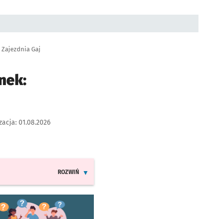
: Zajezdnia Gaj
nek:
zacja:
01.08.2026
ROZWIŃ
INFORMACJE O ZMIANACH W ROZKŁADACH JAZDY LINII 2
worzy się w nowej karcie