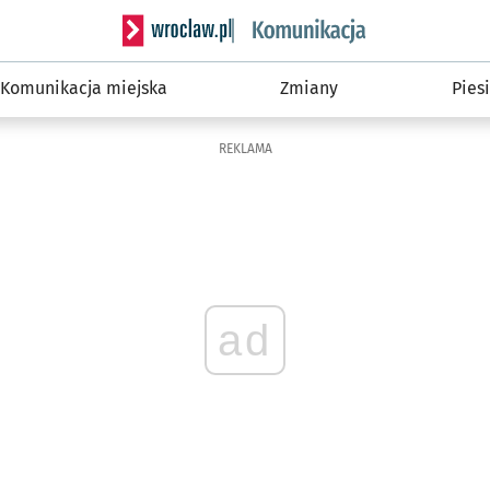
Serwis informacyjny wroclaw.pl podserwis: Ko
Komunikacja miejska
Zmiany
Piesi
REKLAMA
ad