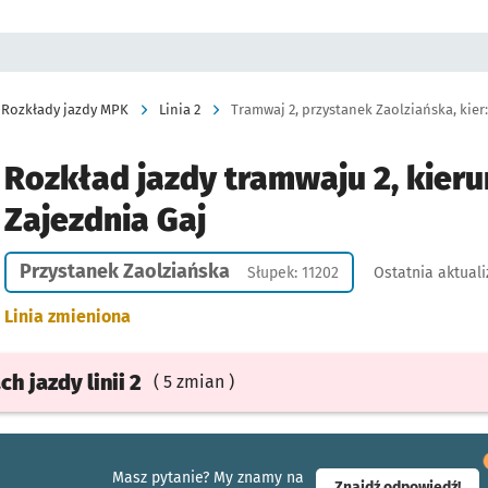
Rozkłady jazdy MPK
Linia 2
Tramwaj 2, przystanek Zaolziańska, kier
Rozkład jazdy tramwaju 2, kieru
Zajezdnia Gaj
Przystanek Zaolziańska
Słupek: 11202
Ostatnia aktuali
Linia zmieniona
ach
jazdy
linii 2
( 5 zmian )
Masz pytanie? My znamy na
- ot
Znajdź odpowiedź!