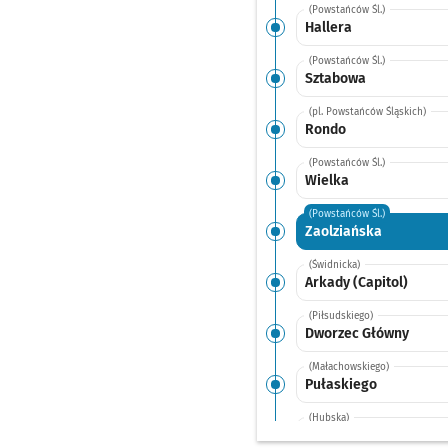
(Powstańców Śl.)
Hallera
(Powstańców Śl.)
Sztabowa
(pl. Powstańców Śląskich)
Rondo
(Powstańców Śl.)
Wielka
(Powstańców Śl.)
Zaolziańska
(Świdnicka)
Arkady (Capitol)
(Piłsudskiego)
Dworzec Główny
(Małachowskiego)
Pułaskiego
(Hubska)
Hubska (Dawida)