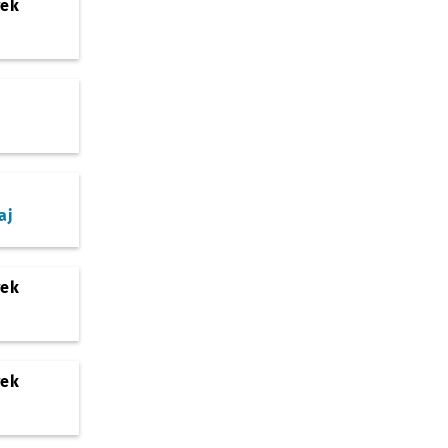
rek
aj
rek
rek