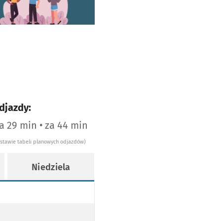
djazdy:
za 29 min • za 44 min
dstawie tabeli planowych odjazdów)
Niedziela
WY
OPODŁOGOWY
WY
OPODŁOGOWY
AJ NISKOPODŁOGOWY