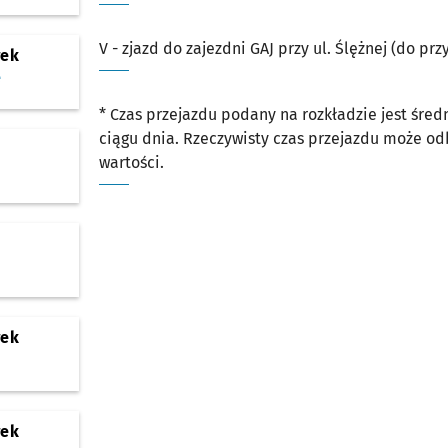
V - zjazd do zajezdni GAJ przy ul. Ślężnej (do prz
rek
e
* Czas przejazdu podany na rozkładzie jest śre
ciągu dnia. Rzeczywisty czas przejazdu może o
wartości.
rek
rek