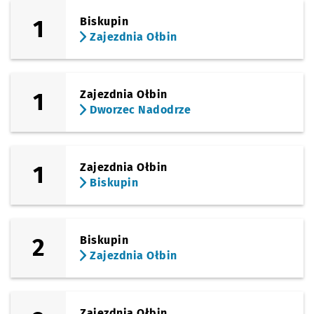
Sprawdź p
Zajezdnia
Zajezdnia Ołbin
1
Biskupin
Zajezdnia Ołbin
1
Zajezdnia Ołbin
Dworzec Nadodrze
1
Zajezdnia Ołbin
Biskupin
2
Biskupin
Zajezdnia Ołbin
Zajezdnia Ołbin