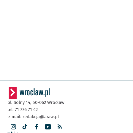
pl. Solny 14,
50-062
Wrocław
tel. 71 776 71 42
e-mail:
redakcja@araw.pl