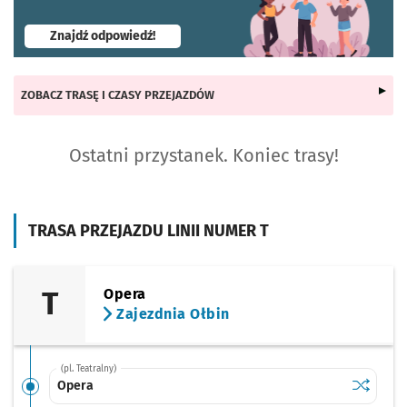
- otworzy się w nowej karcie
Znajdź odpowiedź!
ZOBACZ TRASĘ I CZASY PRZEJAZDÓW
Ostatni przystanek. Koniec trasy!
TRASA PRZEJAZDU LINII NUMER T
T
Opera
Zajezdnia Ołbin
(pl. Teatralny)
Sprawdź p
Opera
Opera