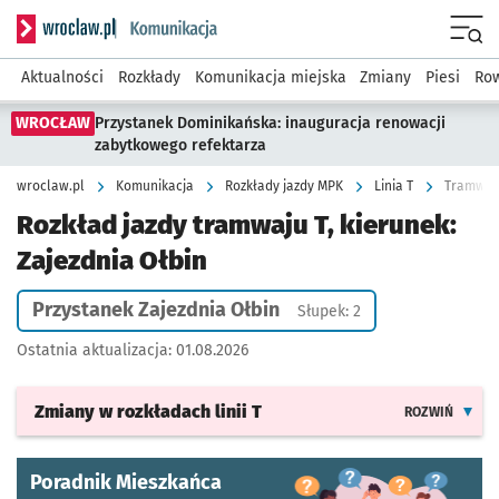
Serwis informacyjny wroclaw.pl podserwis: Komunikacja
Menu
Aktualności
Rozkłady
Komunikacja miejska
Zmiany
Piesi
Row
WROCŁAW
Przystanek Dominikańska: inauguracja renowacji
zabytkowego refektarza
wroclaw.pl
Komunikacja
Rozkłady jazdy MPK
Linia T
Tramwaj T
Rozkład jazdy tramwaju T, kierunek:
Zajezdnia Ołbin
Przystanek Zajezdnia Ołbin
Słupek: 2
Ostatnia aktualizacja:
01.08.2026
Zmiany w rozkładach
linii T
ROZWIŃ
Poradnik Mieszkańca