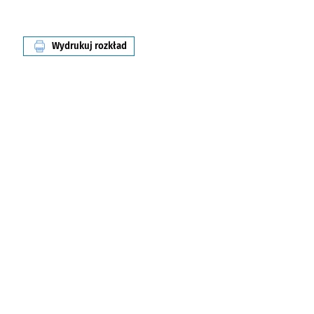
Wydrukuj rozkład
linii nr T