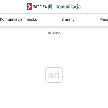
Serwis informacyjny wroclaw.pl podserwis: Ko
Komunikacja miejska
Zmiany
Piesi
REKLAMA
ad