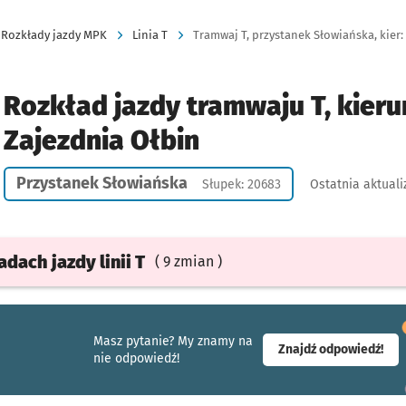
Rozkłady jazdy MPK
Linia T
Tramwaj T, przystanek Słowiańska, kier:
Rozkład jazdy tramwaju T, kieru
Zajezdnia Ołbin
Przystanek Słowiańska
Słupek: 20683
Ostatnia aktuali
ładach
jazdy
linii T
( 9 zmian )
Masz pytanie? My znamy na
- ot
Znajdź odpowiedź!
nie odpowiedź!