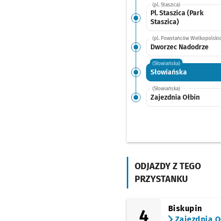
(pl. Staszica)
Pl. Staszica (Park
Staszica)
(pl. Powstańców Wielkopolskic
Dworzec Nadodrze
(Słowiańska)
Słowiańska
(Słowiańska)
Zajezdnia Ołbin
ODJAZDY Z TEGO
PRZYSTANKU
Biskupin
4
Zajezdnia O