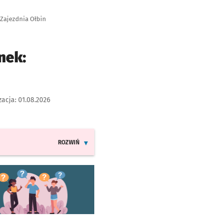
 Zajezdnia Ołbin
nek:
zacja:
01.08.2026
ROZWIŃ
INFORMACJE O ZMIANACH W ROZKŁADACH JAZDY LINII T
worzy się w nowej karcie