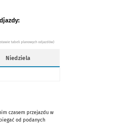
djazdy:
dstawie tabeli planowych odjazdów)
Niedziela
dnim czasem przejazdu w
dbiegać od podanych