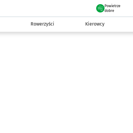
Powietrze
we Wrocławiu
munikacja
dobre
Rowerzyści
Kierowcy