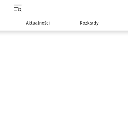
Menu główne portalu wroclaw.pl
Aktualności
Rozkłady