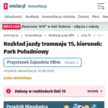
Serwis informacyjny wroclaw.pl podserwis: Komunikacja
Menu
Aktualności
Rozkłady
Komunikacja miejska
Zmiany
Piesi
Row
WROCŁAW
„Panorama 1670” w Hali Stulecia – zdjęcia z soboty
wroclaw.pl
Komunikacja
Rozkłady jazdy MPK
Linia 15
Tramwaj
Rozkład jazdy tramwaju 15, kierunek:
Park Południowy
Przystanek Zajezdnia Ołbin
Słupek: 2
Ostatnia aktualizacja:
01.08.2026
Linia zmieniona
Zmiany w rozkładach
linii 15
ROZWIŃ
Poradnik Mieszkańca