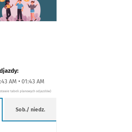
worzy się w nowej karcie
djazdy:
2:43 AM • 01:43 AM
dstawie tabeli planowych odjazdów)
Sob./ niedz.