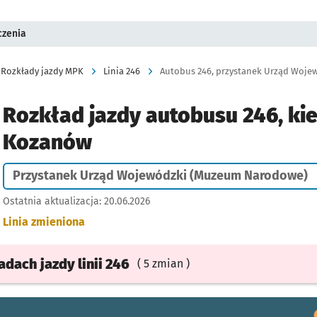
czenia
Rozkłady jazdy MPK
Linia 246
Rozkład jazdy autobusu 246, ki
Kozanów
Przystanek Urząd Wojewódzki (Muzeum Narodowe)
Ostatnia aktualizacja:
20.06.2026
Linia zmieniona
ładach
jazdy
linii 246
( 5 zmian )