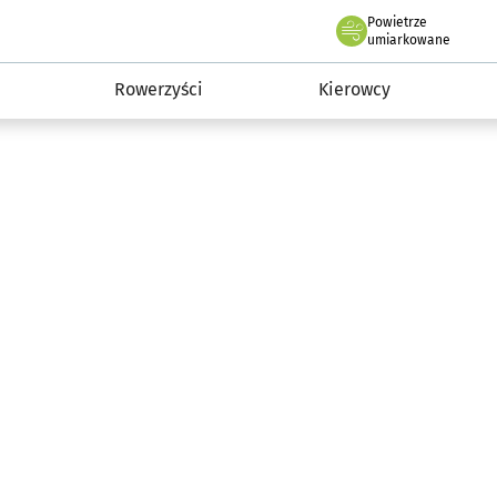
Powietrze
we Wrocławiu
munikacja
umiarkowane
Rowerzyści
Kierowcy