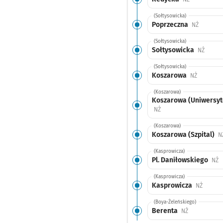
(Sołtysowicka)
Poprzeczna
Przystan
NŻ
(Sołtysowicka)
Sołtysowicka
Przyst
NŻ
(Sołtysowicka)
Koszarowa
Przystane
NŻ
(Koszarowa)
Koszarowa (Uniwersyt
Przystanek na życzenie
NŻ
(Koszarowa)
Koszarowa (Szpital)
N
(Kasprowicza)
Pl. Daniłowskiego
P
NŻ
(Kasprowicza)
Kasprowicza
Przysta
NŻ
(Boya-Żeleńskiego)
Berenta
Przystanek n
NŻ