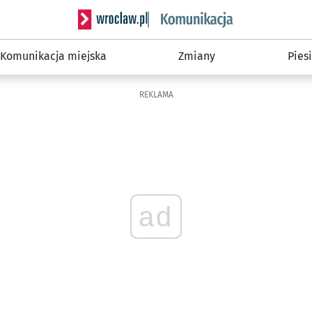
Serwis informacyjny wroclaw.pl podserwis: Ko
Komunikacja miejska
Zmiany
Piesi
REKLAMA
ad