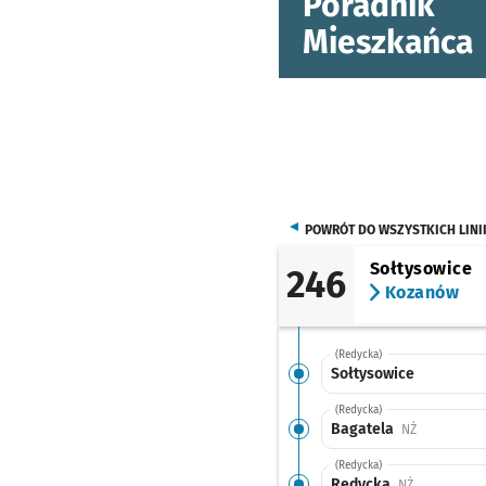
Poradnik
Mieszkańca
POWRÓT DO WSZYSTKICH LINI
Sołtysowice
246
Kozanów
(Redycka)
Sołtysowice
(Redycka)
Bagatela
Przystanek 
NŻ
(Redycka)
Redycka
Przystanek 
NŻ