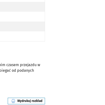
dnim czasem przejazdu w
dbiegać od podanych
Wydrukuj rozkład
linii nr 246