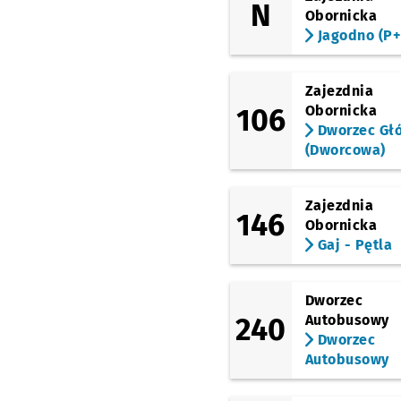
Bastion Sakwowy
N
Obornicka
Jagodno (P+
(Piłsudskiego)
Dworzec Główny
(Stawowa)
Zajezdnia
Dworzec Główny
106
(Stawowa)
Obornicka
Dworzec Gł
(Ślężna)
(Dworcowa)
Dworzec Autobusowy
(Gliniana)
Dyrekcyjna
Przystan
NŻ
Zajezdnia
146
Obornicka
(Petrusewicza)
Gaj - Pętla
Petrusewicza
(Sucha)
Dworzec Autobusowy
Dworzec
240
Autobusowy
(Swobodna)
EPI
Przystanek na życz
Dworzec
NŻ
Autobusowy
(Świdnicka)
Arkady (Capitol)