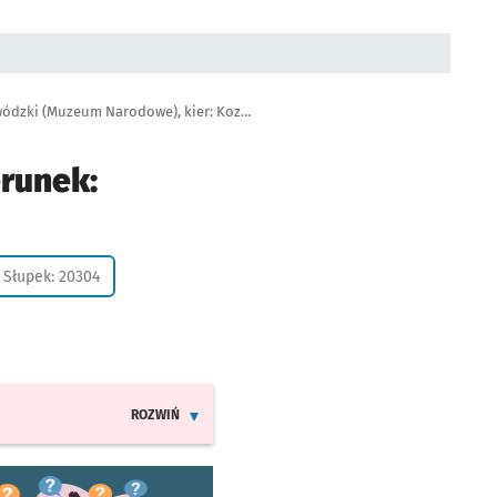
Autobus 246, przystanek Urząd Wojewódzki (Muzeum Narodowe), kier: Kozanów
erunek:
Słupek: 20304
ROZWIŃ
INFORMACJE O ZMIANACH W ROZKŁADACH JAZDY LIN