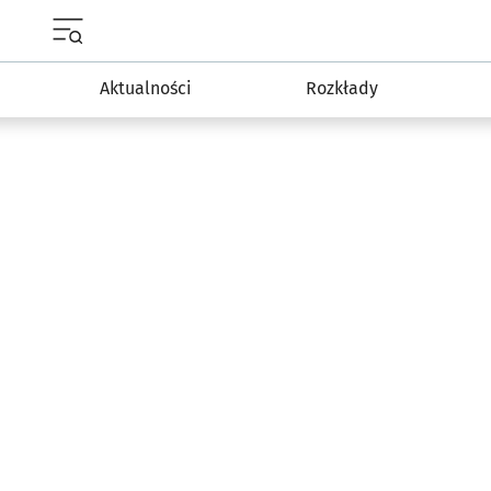
Menu główne portalu wroclaw.pl
Aktualności
Rozkłady