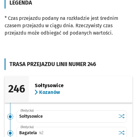
LEGENDA
* Czas przejazdu podany na rozkładzie jest średnim
czasem przejazdu w ciągu dnia. Rzeczywisty czas
przejazdu może odbiegać od podanych wartości.
TRASA PRZEJAZDU LINII NUMER 246
246
Sołtysowice
Kozanów
(Redycka)
Sprawdź p
Sołtysow
Sołtysowice
(Redycka)
Sprawdź p
Bagatela
Bagatela
Przystanek na życzenie
NŻ