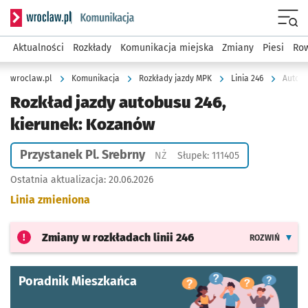
Serwis informacyjny wroclaw.pl podserwis: Komunikacja
Menu
Aktualności
Rozkłady
Komunikacja miejska
Zmiany
Piesi
Row
wroclaw.pl
Komunikacja
Rozkłady jazdy MPK
Linia 246
Autobu
Rozkład jazdy autobusu 246,
kierunek: Kozanów
Przystanek Pl. Srebrny
Przystanek na życzenie
NŻ
Słupek: 111405
Ostatnia aktualizacja:
20.06.2026
Linia zmieniona
Zmiany w rozkładach
linii 246
ROZWIŃ
Poradnik Mieszkańca