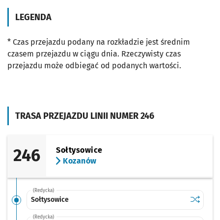
LEGENDA
* Czas przejazdu podany na rozkładzie jest średnim
czasem przejazdu w ciągu dnia. Rzeczywisty czas
przejazdu może odbiegać od podanych wartości.
TRASA PRZEJAZDU LINII NUMER 246
246
Sołtysowice
Kozanów
(Redycka)
Sprawdź p
Sołtysow
Sołtysowice
(Redycka)