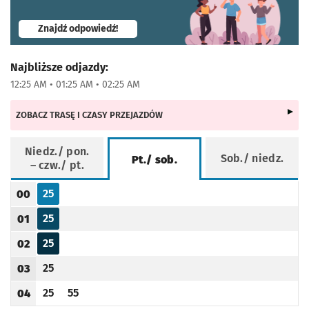
- otworzy się w nowej karcie
Znajdź odpowiedź!
Najbliższe odjazdy:
12:25 AM • 01:25 AM • 02:25 AM
ZOBACZ TRASĘ I CZASY PRZEJAZDÓW
Niedz./ pon.
Sob./ niedz.
Pt./ sob.
– czw./ pt.
Rozkład jazdy -
Pt./ sob.
25
00
Odjazd
minut po godzinie 00
Godzina odjazdu
25
01
Odjazd
minut po godzinie 01
Godzina odjazdu
25
02
Odjazd
minut po godzinie 02
Godzina odjazdu
25
03
Odjazd
minut po godzinie 03
Godzina odjazdu
25
55
04
Odjazd
minut po godzinie 04
Odjazd
minut po godzinie 04
Godzina odjazdu