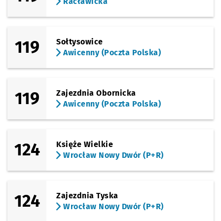
Racławicka
(Piotra Skargi)
Sprawdź p
Galeria 
Galeria Dominikańska
(Piotra Skargi)
119
Sołtysowice
Sprawdź p
Bastion 
Bastion Sakwowy
Awicenny (Poczta Polska)
(Piłsudskiego)
Sprawdź p
Dworzec 
Dworzec Główny
(Swobodna)
119
Zajezdnia Obornicka
Sprawdź p
EPI
EPI
Przystanek na życzenie
NŻ
Awicenny (Poczta Polska)
(Ślężna)
Sprawdź p
Dworzec 
Dworzec Autobusowy
(Gliniana)
124
Księże Wielkie
Sprawdź p
Dyrekcyj
Dyrekcyjna
Przystanek na życzenie
NŻ
Wrocław Nowy Dwór (P+R)
(Petrusewicza)
Sprawdź p
Petrusew
Petrusewicza
124
Zajezdnia Tyska
(Sucha)
Sprawdź p
Dworzec 
Dworzec Autobusowy
Wrocław Nowy Dwór (P+R)