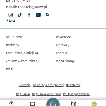
tel. 71 776 71 42
e-mail:
redakcja@araw.pl
Aktualności
Rowerzyści
Rozkłady
Kierowcy
Komunikacja miejska
Kontakt
Zmiany w komunikacji
Mapa strony
Piesi
Inne informacje
Redakcja
Deklaracja dostępności
Newsletter
Regulamin
Regulamin konkursów
Polityka prywatności
Strona główna - wroclaw.pl
Ustawienia cookies