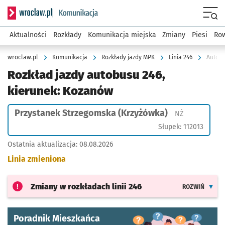
Serwis informacyjny wroclaw.pl podserwis: Komunikacja
Menu
Aktualności
Rozkłady
Komunikacja miejska
Zmiany
Piesi
Row
wroclaw.pl
Komunikacja
Rozkłady jazdy MPK
Linia 246
Autobu
Rozkład jazdy autobusu 246,
kierunek: Kozanów
Przystanek Strzegomska (Krzyżówka)
Przystanek n
NŻ
Słupek: 112013
Ostatnia aktualizacja:
08.08.2026
Linia zmieniona
Zmiany w rozkładach
linii 246
ROZWIŃ
Poradnik Mieszkańca