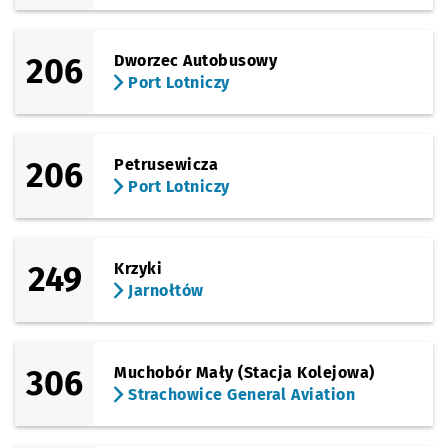
(Górnicza)
Sprawdź propo
Rękodzielnicz
Czas prz
Rękodzielnicza
16'
Przystanek na życzenie
NŻ
206
Dworzec Autobusowy
(Gwarecka)
Sprawdź propo
Górnicza
Czas prz
Górnicza
18'
Przystanek na życzenie
NŻ
Port Lotniczy
(Dokerska)
Sprawdź propo
Kozanów (Dok
Czas prz
Kozanów (Dokerska)
19'
Przystanek na życzenie
NŻ
206
Petrusewicza
(Kozanowska)
Port Lotniczy
Sprawdź propo
Kozanów
Czas prz
Kozanów
21'
249
Krzyki
Jarnołtów
306
Muchobór Mały (Stacja Kolejowa)
Strachowice General Aviation