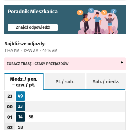
Poradnik Mieszkańca
- otworzy się w nowej karcie
Znajdź odpowiedź!
Najbliższe odjazdy:
11:49 PM • 12:33 AM • 01:14 AM
ZOBACZ TRASĘ I CZASY PRZEJAZDÓW
Niedz./ pon.
Pt./ sob.
Sob./ niedz.
– czw./ pt.
Rozkład jazdy -
Niedz./ pon. – czw./ pt.
49
23
Odjazd
minut po godzinie 23
Godzina odjazdu
33
00
Odjazd
minut po godzinie 00
Godzina odjazdu
14
58
01
Odjazd
minut po godzinie 01
Odjazd
minut po godzinie 01
Godzina odjazdu
58
02