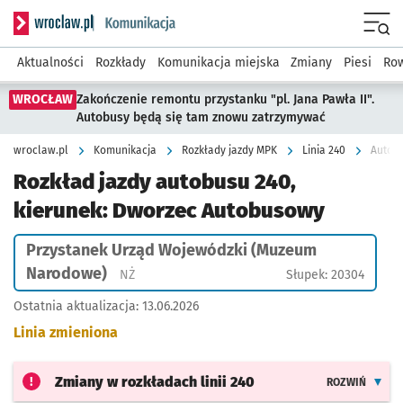
Serwis informacyjny wroclaw.pl podserwis: Komunikacja
Menu
Aktualności
Rozkłady
Komunikacja miejska
Zmiany
Piesi
Row
WROCŁAW
Zakończenie remontu przystanku "pl. Jana Pawła II".
Autobusy będą się tam znowu zatrzymywać
wroclaw.pl
Komunikacja
Rozkłady jazdy MPK
Linia 240
Rozkład jazdy autobusu 240,
kierunek: Dworzec Autobusowy
Przystanek Urząd Wojewódzki (Muzeum
Narodowe)
Przystanek na życzenie
NŻ
Słupek: 20304
Ostatnia aktualizacja:
13.06.2026
Linia zmieniona
Zmiany w rozkładach
linii 240
ROZWIŃ