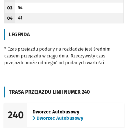
Odjazd
minut po godzinie 02
Godzina odjazdu
54
03
Odjazd
minut po godzinie 03
Godzina odjazdu
41
04
Odjazd
minut po godzinie 04
Godzina odjazdu
LEGENDA
* Czas przejazdu podany na rozkładzie jest średnim
czasem przejazdu w ciągu dnia. Rzeczywisty czas
przejazdu może odbiegać od podanych wartości.
TRASA PRZEJAZDU LINII NUMER 240
240
Dworzec Autobusowy
Dworzec Autobusowy