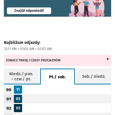
- otworzy się w nowej karcie
Znajdź odpowiedź!
Najbliższe odjazdy:
12:11 AM • 01:03 AM • 02:03 AM
ZOBACZ TRASĘ I CZASY PRZEJAZDÓW
Niedz./ pon.
Sob./ niedz.
Pt./ sob.
– czw./ pt.
Rozkład jazdy -
Pt./ sob.
11
00
Odjazd
minut po godzinie 00
Godzina odjazdu
03
01
Odjazd
minut po godzinie 01
Godzina odjazdu
03
02
Odjazd
minut po godzinie 02
Godzina odjazdu