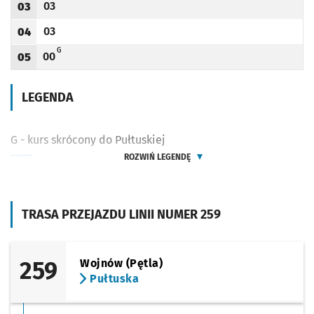
03
03
Odjazd
minut po godzinie 03
Godzina odjazdu
03
04
Odjazd
minut po godzinie 04
Godzina odjazdu
G - KURS SKRÓCONY DO PUŁTUSKIEJ
G
00
05
Odjazd
minut po godzinie 05
Godzina odjazdu
LEGENDA
G - kurs skrócony do Pułtuskiej
ROZWIŃ LEGENDĘ
TRASA PRZEJAZDU LINII NUMER 259
259
Wojnów (Pętla)
Pułtuska