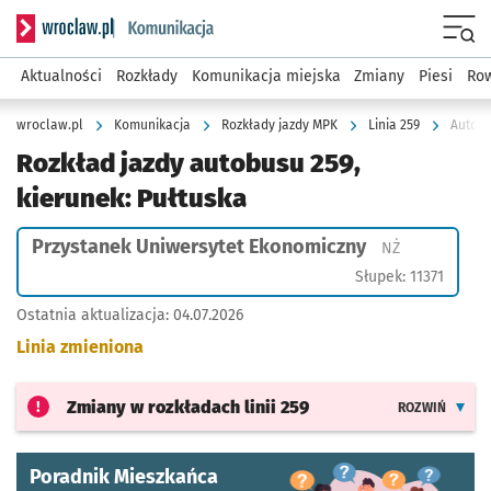
Serwis informacyjny wroclaw.pl podserwis: Komunikacja
Menu
Aktualności
Rozkłady
Komunikacja miejska
Zmiany
Piesi
Row
wroclaw.pl
Komunikacja
Rozkłady jazdy MPK
Linia 259
Autobu
Rozkład jazdy autobusu 259,
kierunek: Pułtuska
Przystanek Uniwersytet Ekonomiczny
Przystanek n
NŻ
Słupek: 11371
Ostatnia aktualizacja:
04.07.2026
Linia zmieniona
Zmiany w rozkładach
linii 259
ROZWIŃ
Poradnik Mieszkańca