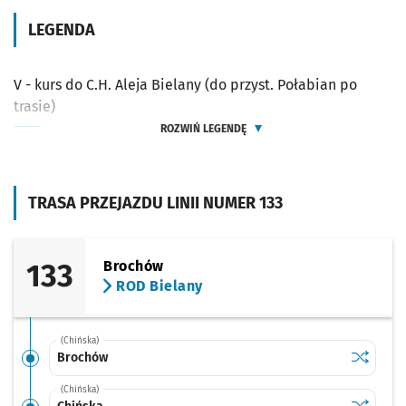
LEGENDA
V - kurs do C.H. Aleja Bielany (do przyst. Połabian po
trasie)
ROZWIŃ LEGENDĘ
TRASA PRZEJAZDU LINII NUMER 133
133
Brochów
ROD Bielany
(Chińska)
Sprawdź p
Brochów
Brochów
(Chińska)
Sprawdź p
Chińska