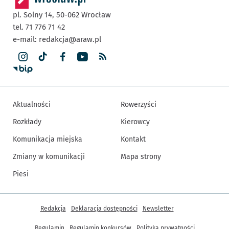
pl. Solny 14,
50-062
Wrocław
tel. 71 776 71 42
e-mail:
redakcja@araw.pl
Aktualności
Rowerzyści
Rozkłady
Kierowcy
Komunikacja miejska
Kontakt
Zmiany w komunikacji
Mapa strony
Piesi
Inne informacje
Redakcja
Deklaracja dostępności
Newsletter
Regulamin
Regulamin konkursów
Polityka prywatności