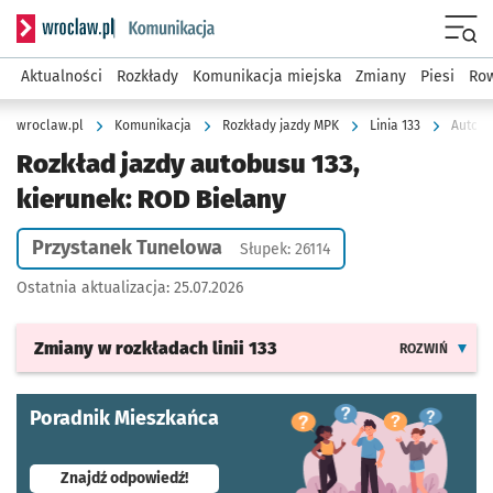
Serwis informacyjny wroclaw.pl podserwis: Komunikacja
Menu
Aktualności
Rozkłady
Komunikacja miejska
Zmiany
Piesi
Row
wroclaw.pl
Komunikacja
Rozkłady jazdy MPK
Linia 133
Autobu
Rozkład jazdy autobusu 133,
kierunek: ROD Bielany
Przystanek Tunelowa
Słupek: 26114
Ostatnia aktualizacja:
25.07.2026
Zmiany w rozkładach
linii 133
ROZWIŃ
Poradnik Mieszkańca
- otworzy się w nowej karcie
Znajdź odpowiedź!