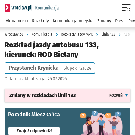
Serwis informacyjny wroclaw.pl podserwis: Komunikacja
Menu
Aktualności
Rozkłady
Komunikacja miejska
Zmiany
Piesi
Row
wroclaw.pl
Komunikacja
Rozkłady jazdy MPK
Linia 133
Autobu
Rozkład jazdy autobusu 133,
kierunek: ROD Bielany
Przystanek Krynicka
Słupek: 121024
Ostatnia aktualizacja:
25.07.2026
Zmiany w rozkładach
linii 133
ROZWIŃ
Poradnik Mieszkańca
- otworzy się w nowej karcie
Znajdź odpowiedź!