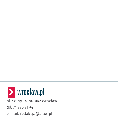
pl. Solny 14,
50-062
Wrocław
tel. 71 776 71 42
e-mail:
redakcja@araw.pl