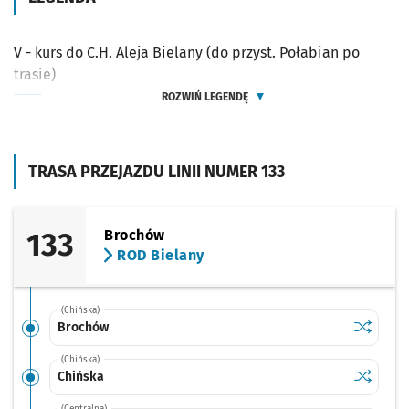
V - kurs do C.H. Aleja Bielany (do przyst. Połabian po
trasie)
ROZWIŃ LEGENDĘ
TRASA PRZEJAZDU LINII NUMER 133
133
Brochów
ROD Bielany
(Chińska)
Sprawdź p
Brochów
Brochów
(Chińska)
Sprawdź p
Chińska
Chińska