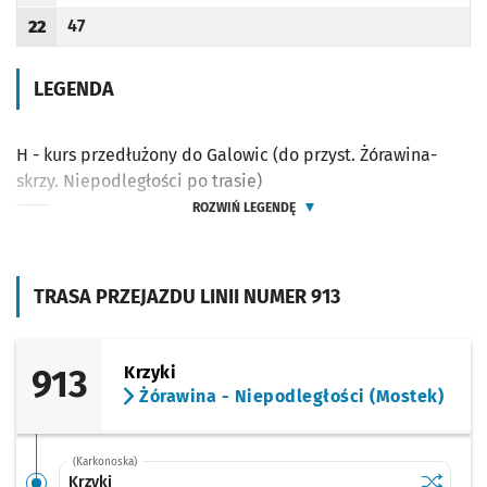
47
22
Odjazd
minut po godzinie 22
Godzina odjazdu
LEGENDA
H - kurs przedłużony do Galowic (do przyst. Żórawina-
skrzy. Niepodległości po trasie)
ROZWIŃ LEGENDĘ
TRASA PRZEJAZDU LINII NUMER 913
913
Krzyki
Żórawina - Niepodległości (Mostek)
(Karkonoska)
Sprawdź p
Krzyki
Krzyki