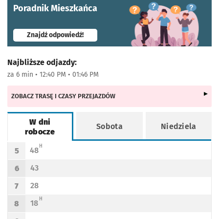
Poradnik Mieszkańca
- otworzy się w nowej karcie
Znajdź odpowiedź!
Najbliższe odjazdy:
za 6 min • 12:40 PM • 01:46 PM
ZOBACZ TRASĘ I CZASY PRZEJAZDÓW
W dni
Sobota
Niedziela
robocze
Rozkład jazdy -
W dni robocze
H - KURS PRZEDŁUŻONY DO GALOWIC (DO PRZYST. ŻÓRAWINA-SKRZY. NIEPODLEG
H
48
5
Odjazd
minut po godzinie 5
Godzina odjazdu
43
6
Odjazd
minut po godzinie 6
Godzina odjazdu
28
7
Odjazd
minut po godzinie 7
Godzina odjazdu
H - KURS PRZEDŁUŻONY DO GALOWIC (DO PRZYST. ŻÓRAWINA-SKRZY. NIEPODLEG
H
18
8
Odjazd
minut po godzinie 8
Godzina odjazdu