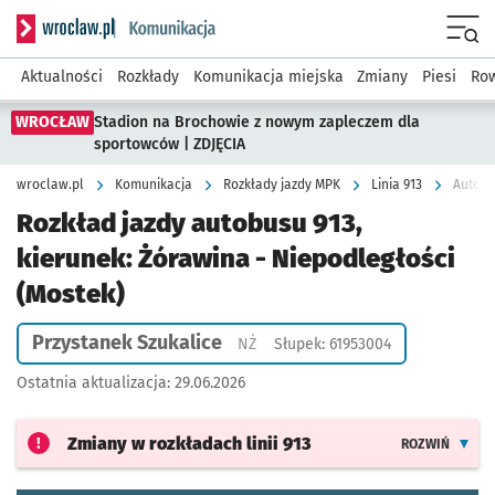
Serwis informacyjny wroclaw.pl podserwis: Komunikacja
Menu
Aktualności
Rozkłady
Komunikacja miejska
Zmiany
Piesi
Row
WROCŁAW
Stadion na Brochowie z nowym zapleczem dla
sportowców | ZDJĘCIA
wroclaw.pl
Komunikacja
Rozkłady jazdy MPK
Linia 913
Autobu
Rozkład jazdy autobusu 913,
kierunek: Żórawina - Niepodległości
(Mostek)
Przystanek Szukalice
Przystanek na życzenie
NŻ
Słupek: 61953004
Ostatnia aktualizacja:
29.06.2026
Zmiany w rozkładach
linii 913
ROZWIŃ