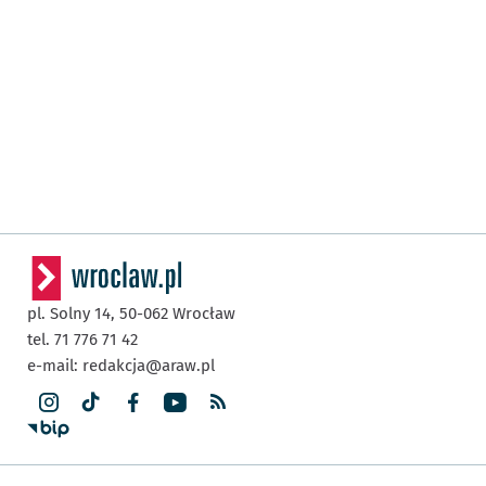
pl. Solny 14,
50-062
Wrocław
tel. 71 776 71 42
e-mail:
redakcja@araw.pl