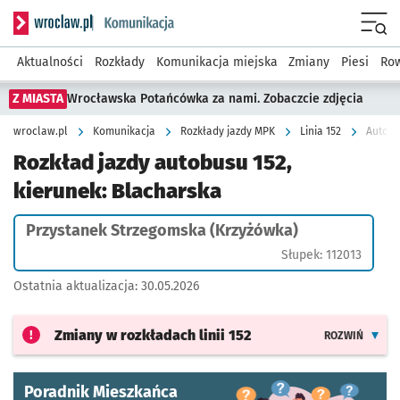
Serwis informacyjny wroclaw.pl podserwis: Komunikacja
Menu
Aktualności
Rozkłady
Komunikacja miejska
Zmiany
Piesi
Row
Z MIASTA
Wrocławska Potańcówka za nami. Zobaczcie zdjęcia
wroclaw.pl
Komunikacja
Rozkłady jazdy MPK
Linia 152
Autobu
Rozkład jazdy autobusu 152,
kierunek: Blacharska
Przystanek Strzegomska (Krzyżówka)
Słupek: 112013
Ostatnia aktualizacja:
30.05.2026
Zmiany w rozkładach
linii 152
ROZWIŃ
Poradnik Mieszkańca