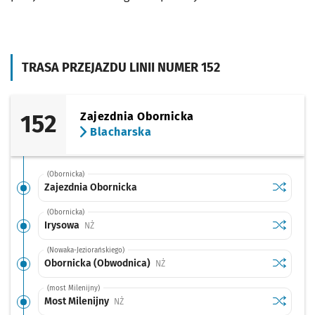
TRASA PRZEJAZDU LINII NUMER 152
152
Zajezdnia Obornicka
Blacharska
(Obornicka)
Sprawdź p
Zajezdni
Zajezdnia Obornicka
(Obornicka)
Sprawdź p
Irysowa
Irysowa
Przystanek na życzenie
NŻ
(Nowaka-Jeziorańskiego)
Sprawdź p
Obornick
Obornicka (Obwodnica)
Przystanek na życzenie
NŻ
(most Milenijny)
Sprawdź p
Most Mile
Most Milenijny
Przystanek na życzenie
NŻ