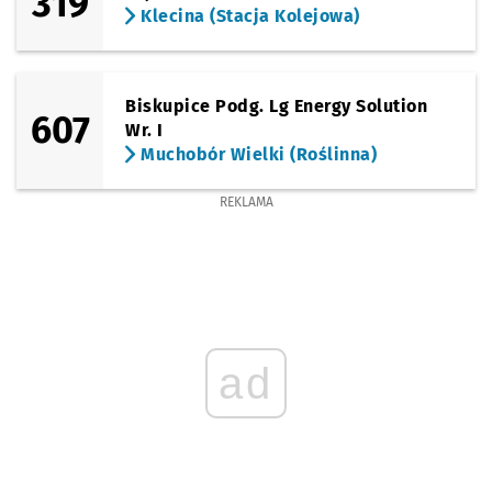
319
Klecina (Stacja Kolejowa)
Biskupice Podg. Lg Energy Solution
607
Wr. I
Muchobór Wielki (Roślinna)
REKLAMA
ad