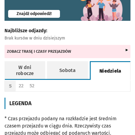
- otworzy się w nowej karcie
Znajdź odpowiedź!
Najbliższe odjazdy:
Brak kursów w dniu dzisiejszym
ZOBACZ TRASĘ I CZASY PRZEJAZDÓW
W dni
Sobota
Niedziela
robocze
Rozkład jazdy -
Niedziela
22
52
5
Odjazd
minut po godzinie 5
Odjazd
minut po godzinie 5
Godzina odjazdu
LEGENDA
* Czas przejazdu podany na rozkładzie jest średnim
czasem przejazdu w ciągu dnia. Rzeczywisty czas
przejazdu może odbiegać od podanych wartości.