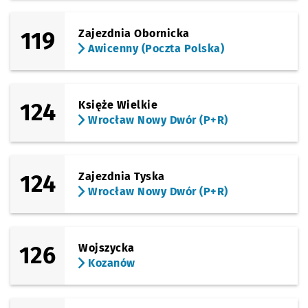
Sprawdź propo
Aleja Pracy
Czas prze
Aleja Pracy
26'
(Hallera)
119
Zajezdnia Obornicka
Sprawdź propo
Ojca Beyzyma
Czas prz
Ojca Beyzyma
27'
Awicenny (Poczta Polska)
(Ojca Beyzyma)
Sprawdź propo
Aleja Wędrow
Czas prze
Aleja Wędrowców
28'
Przystanek na życzenie
NŻ
(Lakiernicza)
124
Księże Wielkie
Sprawdź propo
Ślusarska
Czas prze
Ślusarska
29'
Wrocław Nowy Dwór (P+R)
(Blacharska)
Sprawdź propo
Blacharska
Czas prz
Blacharska
31'
124
Zajezdnia Tyska
Wrocław Nowy Dwór (P+R)
126
Wojszycka
Kozanów