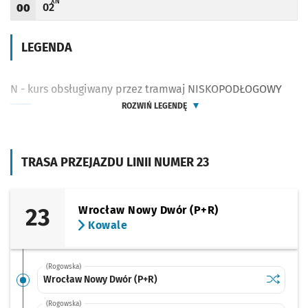
X - ZJAZD DO ZAJEZDNI BOREK PRZY UL. POWSTAŃCÓW ŚLĄSKICH (DO PRZYST. 
XN
02
00
Odjazd
minut po godzinie 00
Godzina odjazdu
LEGENDA
N - kurs obsługiwany przez tramwaj NISKOPODŁOGOWY
ROZWIŃ LEGENDĘ
TRASA PRZEJAZDU LINII NUMER 23
23
Wrocław Nowy Dwór (P+R)
Kowale
(Rogowska)
Sprawdź p
Wrocław 
Wrocław Nowy Dwór (P+R)
(Rogowska)