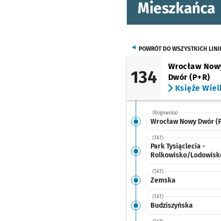
Mieszkańca
POWRÓT DO WSZYSTKICH LINI
Wrocław Now
134
Dwór (P+R)
Księże Wiel
(Rogowska)
Wrocław Nowy Dwór (
(TAT)
Park Tysiąclecia -
Rolkowisko/Lodowisk
(TAT)
Zemska
(TAT)
Budziszyńska