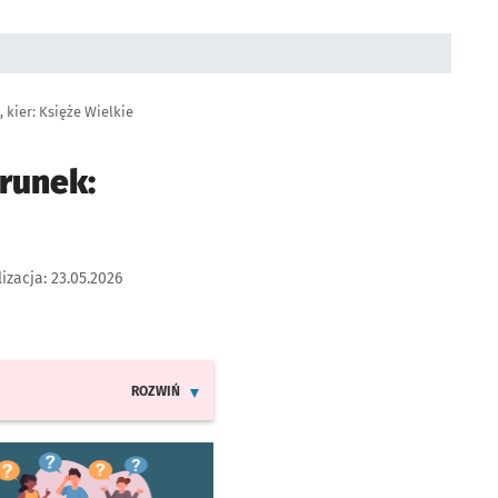
kier: Księże Wielkie
runek:
lizacja:
23.05.2026
ROZWIŃ
INFORMACJE O ZMIANACH W ROZKŁADACH JAZDY LINI
worzy się w nowej karcie