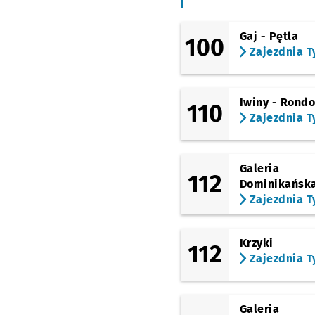
Hutmen
(Grabiszyńska)
Gaj - Pętla
100
Bzowa (Centrum Histor
Zajezdnia T
Zajezdnia)
(Grabiszyńska)
Pl. Srebrny
Iwiny - Rond
110
Zajezdnia T
(Stalowa)
Stalowa
(Stalowa)
Grochowa
Galeria
112
Dominikańsk
(Stalowa)
Zajezdnia T
Krucza (Mielecka)
(Krucza)
Krucza
Krzyki
112
Zajezdnia T
(Zaporoska)
Rondo
(Kamienna)
Drukarska
Galeria