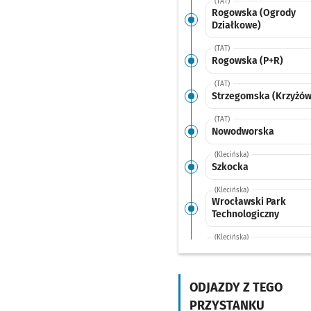
(TAT)
Rogowska (Ogrody
Działkowe)
(TAT)
Rogowska (P+R)
(TAT)
Strzegomska (Krzyżów
(TAT)
Nowodworska
(Klecińska)
Szkocka
(Klecińska)
Wrocławski Park
Technologiczny
(Klecińska)
ROD Oświata
Przysta
NŻ
(Grabiszyńska)
FAT
ODJAZDY Z TEGO
PRZYSTANKU
(Grabiszyńska)