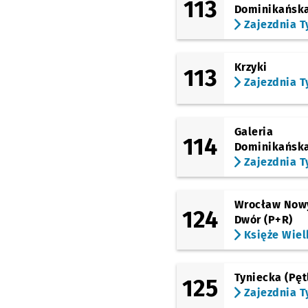
113
Dominikańsk
(Kamienna)
Zajezdnia T
Uniwersytet Ekonomic
(Kamienna)
Borowska (Aquapark)
Krzyki
113
Zajezdnia T
(Kamienna)
Wapienna
Przystanek
NŻ
(Kamienna)
Galeria
Widna
114
Dominikańsk
(Bardzka)
Zajezdnia T
Kamienna
(Armii Krajowej)
Bardzka
Wrocław Now
124
Dwór (P+R)
(Armii Krajowej)
Księże Wiel
Nyska
Przystanek na 
NŻ
(Armii Krajowej)
Tarnogajska
Tyniecka (Pęt
125
Zajezdnia T
(Armii Krajowej)