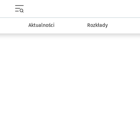
Menu główne portalu wroclaw.pl
Aktualności
Rozkłady