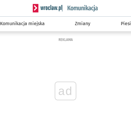
Serwis informacyjny wroclaw.pl podserwis: Ko
Komunikacja miejska
Zmiany
Piesi
REKLAMA
ad