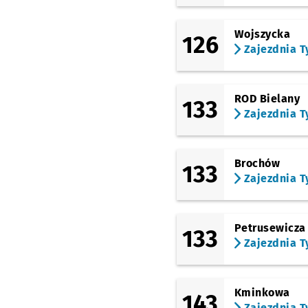
Armii Krajowej
(Bogedaina)
Przysta
NŻ
Wojszycka
126
(Krakowska)
Park Wschodni
Przys
Zajezdnia T
NŻ
(Opolska)
Karwińska (Dawna
Pralnia)
Przystanek n
NŻ
ROD Bielany
133
Zajezdnia T
(Opolska)
Księże Małe
(Opolska)
Brochów
Zagłębiowska
133
Zajezdnia T
(Opolska)
Sosnowiecka
(Opolska)
Petrusewicza
133
Brochowska
Zajezdnia T
(Tyska)
Księże Wielkie
Kminkowa
143
Zajezdnia T