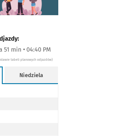
djazdy:
za 51 min • 04:40 PM
dstawie tabeli planowych odjazdów)
Niedziela