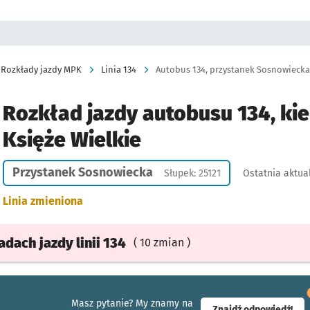
Rozkłady jazdy MPK
Linia 134
Autobus 134, przystanek Sosnowiecka, 
Rozkład jazdy autobusu 134, kie
Księże Wielkie
Przystanek Sosnowiecka
Słupek: 25121
Ostatnia aktua
Linia zmieniona
ładach
jazdy
linii 134
( 10 zmian )
Masz pytanie? My znamy na
- ot
Znajdź odpowiedź!