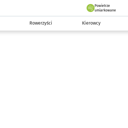
Powietrze
we Wrocławiu
munikacja
umiarkowane
Rowerzyści
Kierowcy