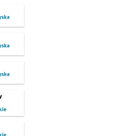
yska
yska
yska
y
kie
kie