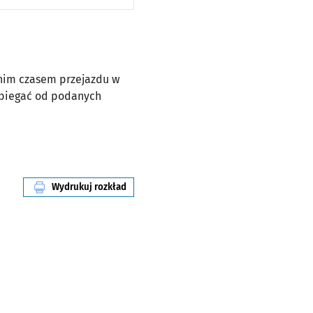
dnim czasem przejazdu w
dbiegać od podanych
Wydrukuj rozkład
linii nr 100