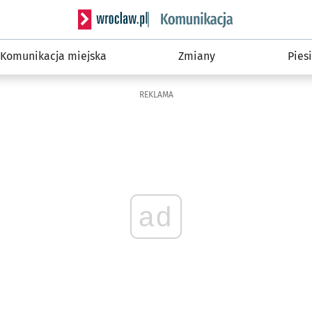
Serwis informacyjny wroclaw.pl podserwis: Ko
Komunikacja miejska
Zmiany
Piesi
REKLAMA
ad