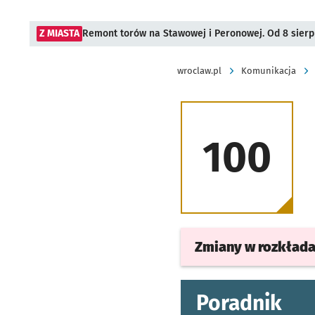
Z MIASTA
Remont torów na Stawowej i Peronowej. Od 8 sier
wroclaw.pl
Komunikacja
100
Zmiany w rozkład
Poradnik