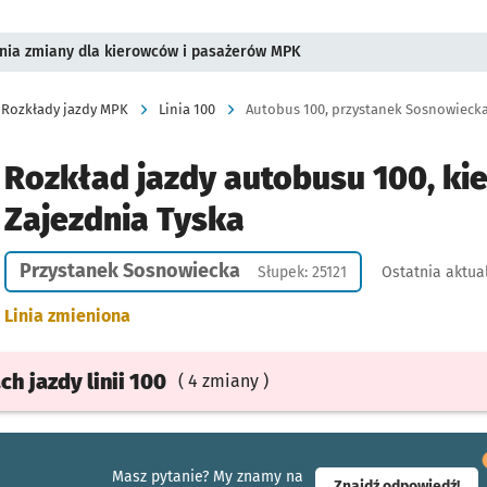
pnia zmiany dla kierowców i pasażerów MPK
Rozkłady jazdy MPK
Linia 100
Autobus 100, przystanek Sosnowiecka,
Rozkład jazdy autobusu 100, ki
Zajezdnia Tyska
Przystanek Sosnowiecka
Słupek: 25121
Ostatnia aktua
Linia zmieniona
ach
jazdy
linii 100
( 4 zmiany )
Masz pytanie? My znamy na
- ot
Znajdź odpowiedź!