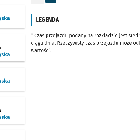
Odjazd
minut po godzinie 23
Godzina odjazdu
o
yska
LEGENDA
* Czas przejazdu podany na rozkładzie jest śre
ciągu dnia. Rzeczywisty czas przejazdu może o
a
wartości.
yska
yska
a
yska