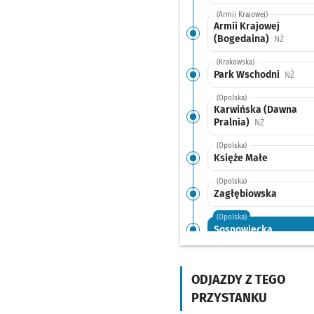
(Armii Krajowej)
Armii Krajowej
(Bogedaina)
Przysta
NŻ
(Krakowska)
Park Wschodni
Przys
NŻ
(Opolska)
Karwińska (Dawna
Pralnia)
Przystanek n
NŻ
(Opolska)
Księże Małe
(Opolska)
Zagłębiowska
(Opolska)
Sosnowiecka
(Opolska)
Brochowska
ODJAZDY Z TEGO
(Tyska)
PRZYSTANKU
Zajezdnia Tyska