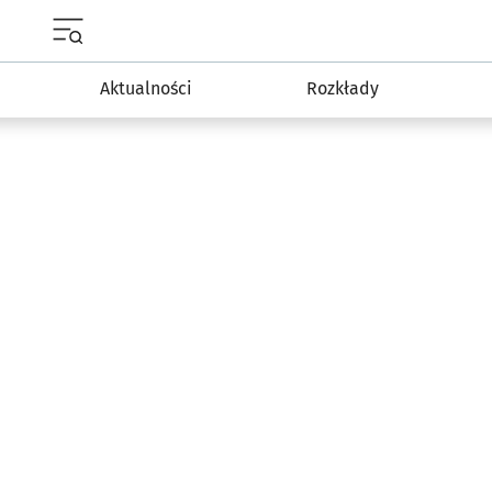
Menu główne portalu wroclaw.pl
Aktualności
Rozkłady