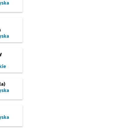
yska
a
yska
y
kie
la)
yska
yska