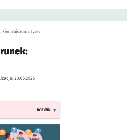
 kier: Zajezdnia Tyska
erunek:
lizacja:
20.06.2026
ROZWIŃ
INFORMACJE O ZMIANACH W ROZKŁADACH JAZDY LIN
worzy się w nowej karcie