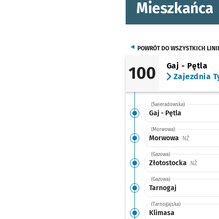
Mieszkańca
POWRÓT DO WSZYSTKICH LINI
Gaj - Pętla
100
Zajezdnia T
(Świeradowska)
Gaj - Pętla
(Morwowa)
Morwowa
Przystanek
NŻ
(Gazowa)
Złotostocka
Przystan
NŻ
(Gazowa)
Tarnogaj
(Tarnogajska)
Klimasa