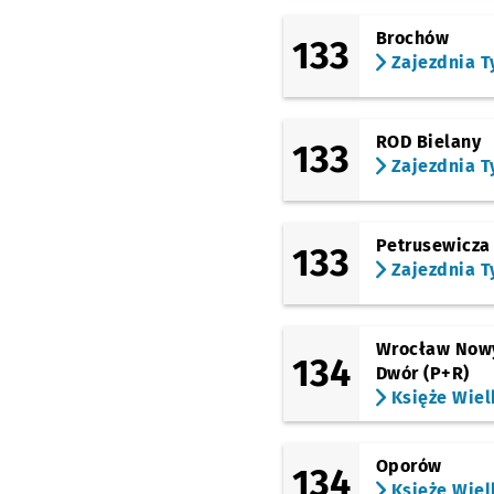
Brochów
133
Zajezdnia T
ROD Bielany
133
Zajezdnia T
Petrusewicza
133
Zajezdnia T
Wrocław Now
134
Dwór (P+R)
Księże Wiel
Oporów
134
Księże Wiel