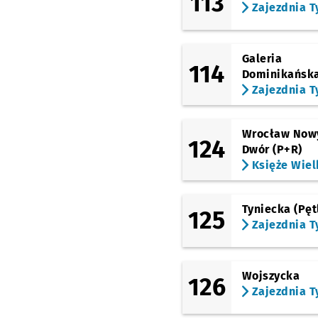
113
Zajezdnia T
Galeria
114
Dominikańsk
Zajezdnia T
Wrocław Now
124
Dwór (P+R)
Księże Wiel
Tyniecka (Pęt
125
Zajezdnia T
Wojszycka
126
Zajezdnia T