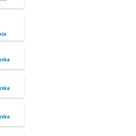
kie
yska
yska
yska