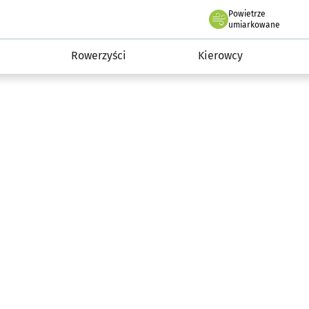
Powietrze
we Wrocławiu
munikacja
umiarkowane
Rowerzyści
Kierowcy