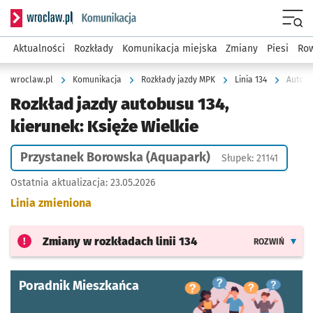
Serwis informacyjny wroclaw.pl podserwis: Komunikacja
Menu
Aktualności
Rozkłady
Komunikacja miejska
Zmiany
Piesi
Row
wroclaw.pl
Komunikacja
Rozkłady jazdy MPK
Linia 134
Autobu
Rozkład jazdy autobusu 134,
kierunek: Księże Wielkie
Przystanek Borowska (Aquapark)
Słupek: 21141
Ostatnia aktualizacja:
23.05.2026
Linia zmieniona
Zmiany w rozkładach
linii 134
ROZWIŃ
Poradnik Mieszkańca