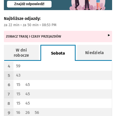
- otworzy się w nowej karcie
Znajdź odpowiedź!
Najbliższe odjazdy:
za 22 min • za 50 min • 08:53 PM
ZOBACZ TRASĘ I CZASY PRZEJAZDÓW
W dni
Niedziela
Sobota
robocze
Rozkład jazdy -
Sobota
59
4
Odjazd
minut po godzinie 4
Godzina odjazdu
43
5
Odjazd
minut po godzinie 5
Godzina odjazdu
15
45
6
Odjazd
minut po godzinie 6
Odjazd
minut po godzinie 6
Godzina odjazdu
15
45
7
Odjazd
minut po godzinie 7
Odjazd
minut po godzinie 7
Godzina odjazdu
15
45
8
Odjazd
minut po godzinie 8
Odjazd
minut po godzinie 8
Godzina odjazdu
16
26
56
9
Odjazd
minut po godzinie 9
Odjazd
minut po godzinie 9
Odjazd
minut po godzinie 9
Godzina odjazdu