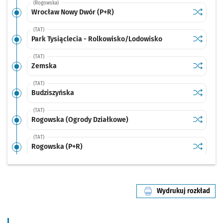
(Rogowska)
Sprawdź p
Wrocław 
Wrocław Nowy Dwór (P+R)
(TAT)
Sprawdź p
Park Tysi
Park Tysiąclecia - Rolkowisko/Lodowisko
(TAT)
Sprawdź p
Zemska
Zemska
(TAT)
Sprawdź p
Budziszy
Budziszyńska
(TAT)
Sprawdź p
Rogowska
Rogowska (Ogrody Działkowe)
(TAT)
Sprawdź p
Rogowska
Rogowska (P+R)
(TAT)
Sprawdź p
Strzegom
Strzegomska (Krzyżówka)
Wydrukuj rozkład
(TAT)
linii nr 134
Sprawdź p
Nowodwo
Nowodworska
(Klecińska)