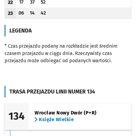
17
37
52
22
Odjazd
minut po godzinie 22
Odjazd
minut po godzinie 22
Odjazd
minut po godzinie 22
Godzina odjazdu
06
14
42
23
Odjazd
minut po godzinie 23
Odjazd
minut po godzinie 23
Odjazd
minut po godzinie 23
Godzina odjazdu
LEGENDA
* Czas przejazdu podany na rozkładzie jest średnim
czasem przejazdu w ciągu dnia. Rzeczywisty czas
przejazdu może odbiegać od podanych wartości.
TRASA PRZEJAZDU LINII NUMER 134
134
Wrocław Nowy Dwór (P+R)
Księże Wielkie