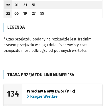
01
31
51
22
Odjazd
minut po godzinie 22
Odjazd
minut po godzinie 22
Odjazd
minut po godzinie 22
Godzina odjazdu
06
19
27
55
23
Odjazd
minut po godzinie 23
Odjazd
minut po godzinie 23
Odjazd
minut po godzinie 23
Odjazd
minut po godzinie 23
Godzina odjazdu
LEGENDA
* Czas przejazdu podany na rozkładzie jest średnim
czasem przejazdu w ciągu dnia. Rzeczywisty czas
przejazdu może odbiegać od podanych wartości.
TRASA PRZEJAZDU LINII NUMER 134
134
Wrocław Nowy Dwór (P+R)
Księże Wielkie