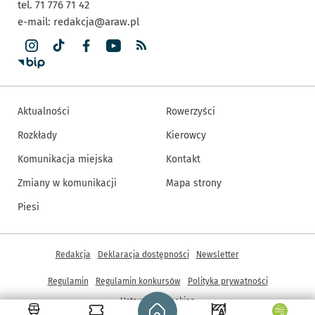
tel. 71 776 71 42
e-mail:
redakcja@araw.pl
Aktualności
Rowerzyści
Rozkłady
Kierowcy
Komunikacja miejska
Kontakt
Zmiany w komunikacji
Mapa strony
Piesi
Inne informacje
Redakcja
Deklaracja dostępności
Newsletter
Regulamin
Regulamin konkursów
Polityka prywatności
Strona główna - wroclaw.pl
Ustawienia cookies