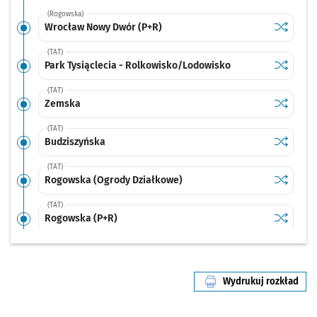
(Rogowska)
Sprawdź p
Wrocław 
Wrocław Nowy Dwór (P+R)
(TAT)
Sprawdź p
Park Tysi
Park Tysiąclecia - Rolkowisko/Lodowisko
(TAT)
Sprawdź p
Zemska
Zemska
(TAT)
Sprawdź p
Budziszy
Budziszyńska
(TAT)
Sprawdź p
Rogowska
Rogowska (Ogrody Działkowe)
(TAT)
Sprawdź p
Rogowska
Rogowska (P+R)
(TAT)
Sprawdź p
Strzegom
Strzegomska (Krzyżówka)
Wydrukuj rozkład
(TAT)
linii nr 134
Sprawdź p
Nowodwo
Nowodworska