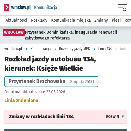
Serwis informacyjny wroclaw.pl podserwis: Komunikacja
Menu
Aktualności
Rozkłady
Komunikacja miejska
Zmiany
Piesi
Row
WROCŁAW
Przystanek Dominikańska: inauguracja renowacji
zabytkowego refektarza
wroclaw.pl
Komunikacja
Rozkłady jazdy MPK
Linia 134
Autobu
Rozkład jazdy autobusu 134,
kierunek: Księże Wielkie
Przystanek Brochowska
Słupek: 25131
Ostatnia aktualizacja:
23.05.2026
Linia zmieniona
Zmiany w rozkładach
linii 134
ROZWIŃ