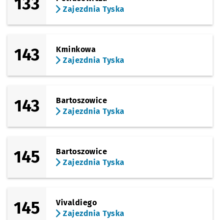
133
(Opolska)
Zajezdnia Tyska
Sprawdź p
Zagłębio
Zagłębiowska
(Opolska)
Sprawdź p
Sosnowi
Sosnowiecka
143
Kminkowa
(Opolska)
Zajezdnia Tyska
Sprawdź p
Brochow
Brochowska
(Tyska)
Sprawdź prop
Księże Wielk
Czas pr
Księże Wielkie
1'
143
Bartoszowice
Zajezdnia Tyska
145
Bartoszowice
Zajezdnia Tyska
145
Vivaldiego
Zajezdnia Tyska