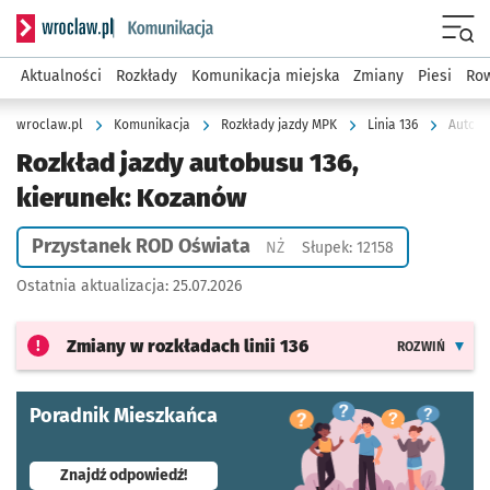
Serwis informacyjny wroclaw.pl podserwis: Komunikacja
Menu
Aktualności
Rozkłady
Komunikacja miejska
Zmiany
Piesi
Row
wroclaw.pl
Komunikacja
Rozkłady jazdy MPK
Linia 136
Autobu
Rozkład jazdy autobusu 136,
kierunek: Kozanów
Przystanek ROD Oświata
Przystanek na życzenie
NŻ
Słupek: 12158
Ostatnia aktualizacja:
25.07.2026
Zmiany w rozkładach
linii 136
ROZWIŃ
Poradnik Mieszkańca
- otworzy się w nowej karcie
Znajdź odpowiedź!