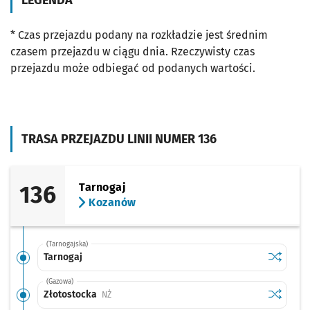
LEGENDA
* Czas przejazdu podany na rozkładzie jest średnim
czasem przejazdu w ciągu dnia. Rzeczywisty czas
przejazdu może odbiegać od podanych wartości.
TRASA PRZEJAZDU LINII NUMER 136
136
Tarnogaj
Kozanów
(Tarnogajska)
Sprawdź p
Tarnogaj
Tarnogaj
(Gazowa)
Sprawdź p
Złotosto
Złotostocka
Przystanek na życzenie
NŻ