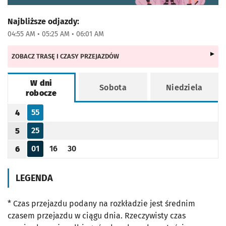
Najbliższe odjazdy:
04:55 AM • 05:25 AM • 06:01 AM
ZOBACZ TRASĘ I CZASY PRZEJAZDÓW
W dni
Sobota
Niedziela
robocze
Rozkład jazdy -
W dni robocze
55
4
Odjazd
minut po godzinie 4
Godzina odjazdu
25
5
Odjazd
minut po godzinie 5
Godzina odjazdu
01
16
30
6
Odjazd
minut po godzinie 6
Odjazd
minut po godzinie 6
Odjazd
minut po godzinie 6
Godzina odjazdu
LEGENDA
* Czas przejazdu podany na rozkładzie jest średnim
czasem przejazdu w ciągu dnia. Rzeczywisty czas