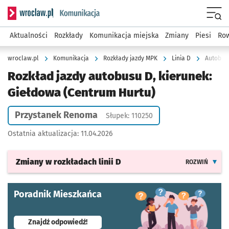
Serwis informacyjny wroclaw.pl podserwis: Komunikacja
Menu
Aktualności
Rozkłady
Komunikacja miejska
Zmiany
Piesi
Row
wroclaw.pl
Komunikacja
Rozkłady jazdy MPK
Linia D
Autobus 
Rozkład jazdy autobusu D, kierunek:
Giełdowa (Centrum Hurtu)
Przystanek Renoma
Słupek: 110250
Ostatnia aktualizacja:
11.04.2026
Zmiany w rozkładach
linii D
ROZWIŃ
Poradnik Mieszkańca
- otworzy się w nowej karcie
Znajdź odpowiedź!