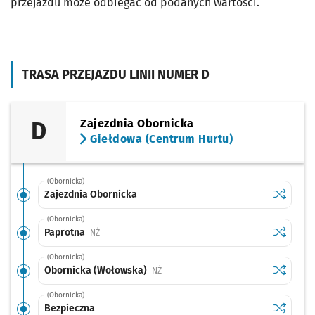
przejazdu może odbiegać od podanych wartości.
TRASA PRZEJAZDU LINII NUMER D
D
Zajezdnia Obornicka
Giełdowa (Centrum Hurtu)
(Obornicka)
Sprawdź p
Zajezdni
Zajezdnia Obornicka
(Obornicka)
Sprawdź p
Paprotna
Paprotna
Przystanek na życzenie
NŻ
(Obornicka)
Sprawdź p
Obornick
Obornicka (Wołowska)
Przystanek na życzenie
NŻ
(Obornicka)
Sprawdź p
Bezpiecz
Bezpieczna