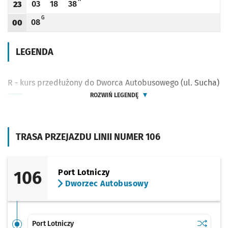
03
18
38
23
Odjazd
minut po godzinie 23
Odjazd
minut po godzinie 23
Odjazd
minut po godzinie 23
Godzina odjazdu
G - KURS PRZEDŁUŻONY DO DWORCA AUTOBUSOWEGO (UL. SUCHA)
G
08
00
Odjazd
minut po godzinie 00
Godzina odjazdu
LEGENDA
R - kurs przedłużony do Dworca Autobusowego (ul. Sucha)
ROZWIŃ LEGENDĘ
TRASA PRZEJAZDU LINII NUMER 106
106
Port Lotniczy
Dworzec Autobusowy
Sprawdź p
Port Lotn
Port Lotniczy