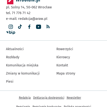
pl. Solny 14,
50-062
Wrocław
tel. 71 776 71 42
e-mail:
redakcja@araw.pl
Aktualności
Rowerzyści
Rozkłady
Kierowcy
Komunikacja miejska
Kontakt
Zmiany w komunikacji
Mapa strony
Piesi
Inne informacje
Redakcja
Deklaracja dostępności
Newsletter
Regulamin
Regulamin konkursów
Polityka prywatności