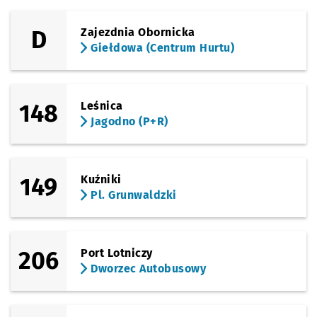
Sprawdź p
Płaska
Płaska
D
Zajezdnia Obornicka
Giełdowa (Centrum Hurtu)
Sprawdź p
Mińska (R
Mińska (Rondo Rotm. Pileckiego)
Sprawdź p
Rogowska
Rogowska (P+R)
148
Leśnica
Jagodno (P+R)
Sprawdź p
Strzegom
Strzegomska (Krzyżówka)
Sprawdź p
Nowodwo
Nowodworska
149
Kuźniki
Pl. Grunwaldzki
Sprawdź p
Strzegom
Strzegomska 148
Sprawdź p
Babimojs
Babimojska
206
Port Lotniczy
Dworzec Autobusowy
Sprawdź p
Park Biz
Park Biznesu