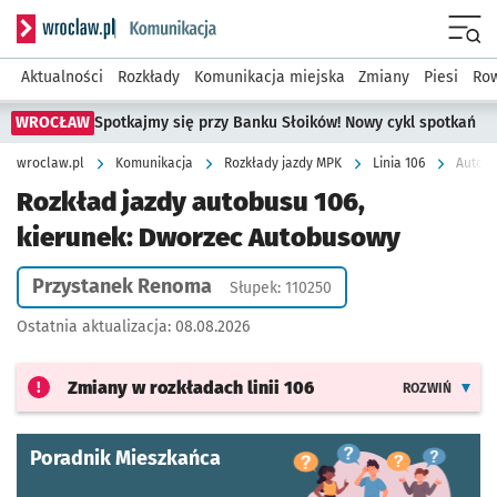
Serwis informacyjny wroclaw.pl podserwis: Komunikacja
Menu
Aktualności
Rozkłady
Komunikacja miejska
Zmiany
Piesi
Row
WROCŁAW
Spotkajmy się przy Banku Słoików! Nowy cykl spotkań
wroclaw.pl
Komunikacja
Rozkłady jazdy MPK
Linia 106
Autobu
Rozkład jazdy autobusu 106,
kierunek: Dworzec Autobusowy
Przystanek Renoma
Słupek: 110250
Ostatnia aktualizacja:
08.08.2026
Zmiany w rozkładach
linii 106
ROZWIŃ
Poradnik Mieszkańca