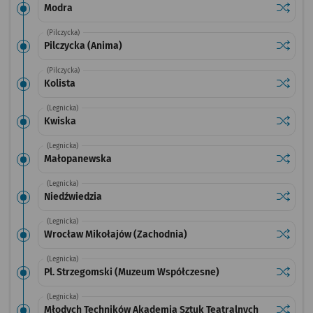
Sprawdź
przysta
Modra
(Pilczycka)
Sprawdź
przysta
Pilczycka (Anima)
(Pilczycka)
Sprawdź
przystan
Kolista
(Legnicka)
Sprawdź
przysta
Kwiska
(Legnicka)
Sprawdź
przysta
Małopanewska
(Legnicka)
Sprawdź
przysta
Niedźwiedzia
(Legnicka)
Sprawdź
przysta
Wrocław Mikołajów (Zachodnia)
(Legnicka)
Sprawdź
przysta
Pl. Strzegomski (Muzeum Współczesne)
(Legnicka)
Sprawdź
przysta
Młodych Techników Akademia Sztuk Teatralnych