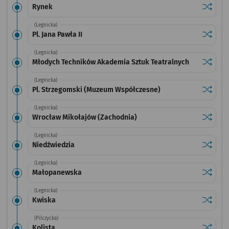
Sprawdź
przysta
Rynek
(Legnicka)
Sprawdź
przystan
Pl. Jana Pawła II
(Legnicka)
Sprawdź
przysta
Młodych Techników Akademia Sztuk Teatralnych
(Legnicka)
Sprawdź
przysta
Pl. Strzegomski (Muzeum Współczesne)
(Legnicka)
Sprawdź
przysta
Wrocław Mikołajów (Zachodnia)
(Legnicka)
Sprawdź
przysta
Niedźwiedzia
(Legnicka)
Sprawdź
przysta
Małopanewska
(Legnicka)
Sprawdź
przysta
Kwiska
(Pilczycka)
Sprawdź
przystan
Kolista