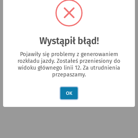
Wystąpił błąd!
Pojawiły się problemy z generowaniem
rozkładu jazdy. Zostałeś przeniesiony do
widoku głównego linii 12. Za utrudnienia
przepaszamy.
OK