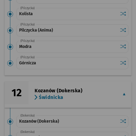
(Pilczycka)
Sprawdź
przystan
Kolista
(Pilczycka)
Sprawdź
przysta
Pilczycka (Anima)
(Pilczycka)
Sprawdź
przysta
Modra
(Pilczycka)
Sprawdź
przysta
Górnicza
12
Kozanów (Dokerska)
Świdnicka
(Dokerska)
Sprawdź
przysta
Kozanów (Dokerska)
(Dokerska)