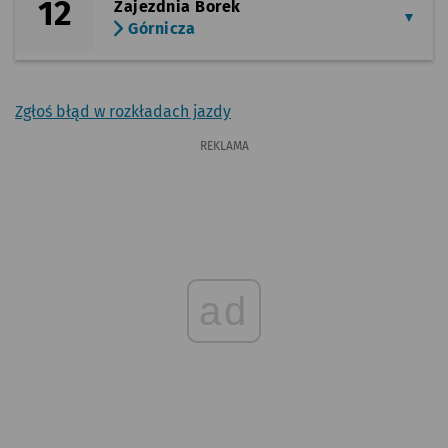
12
Zajezdnia Borek
Górnicza
Zgłoś błąd w rozkładach jazdy
REKLAMA
ad