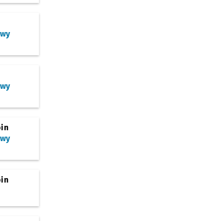
owy
owy
bin
owy
bin