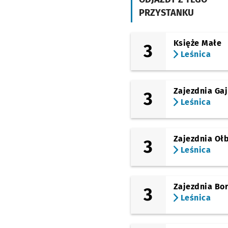
PRZYSTANKU
(Legnicka)
Małopanewska
Księże Małe
(Legnicka)
3
Kwiska
Leśnica
(Pilczycka)
Kolista
Zajezdnia Gaj
3
(Pilczycka)
Leśnica
Pilczycka (Anima)
(Pilczycka)
Modra
Zajezdnia Oł
3
(Pilczycka)
Leśnica
Górnicza
Zajezdnia Bo
3
Leśnica