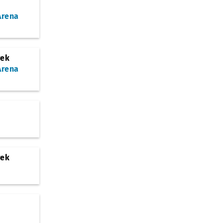
Arena
)
rek
Arena
)
rek