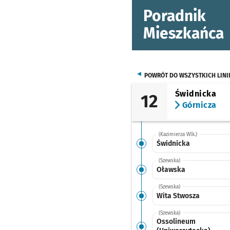
Poradnik
Mieszkańca
POWRÓT DO WSZYSTKICH LINI
Świdnicka
12
Górnicza
(Kazimierza Wlk.)
Świdnicka
(Szewska)
Oławska
(Szewska)
Wita Stwosza
(Szewska)
Ossolineum