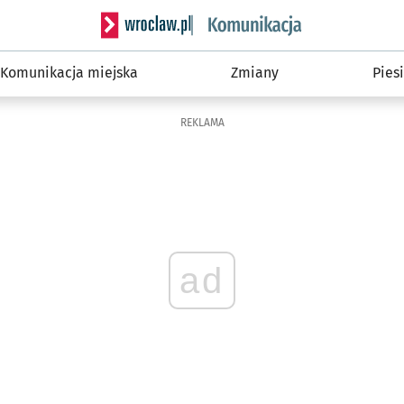
Serwis informacyjny wroclaw.pl podserwis: Ko
Komunikacja miejska
Zmiany
Piesi
REKLAMA
ad