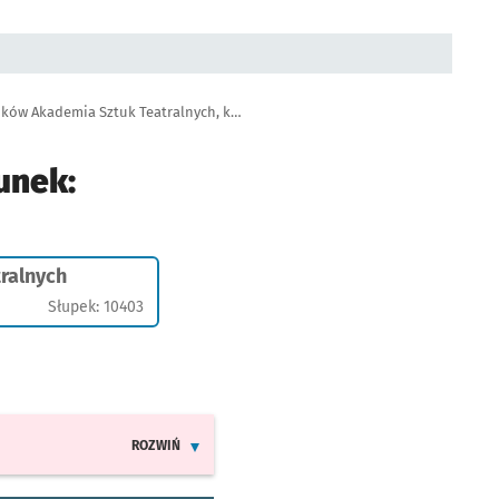
Tramwaj 12, przystanek Młodych Techników Akademia Sztuk Teatralnych, kier: Górnicza
unek:
ralnych
Słupek: 10403
ROZWIŃ
INFORMACJE O ZMIANACH W ROZKŁADACH JAZDY LINII 12