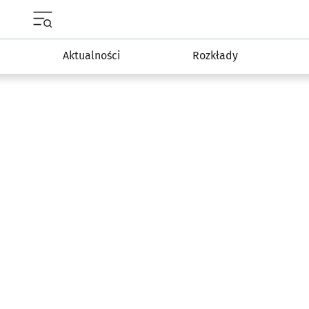
Menu główne portalu wroclaw.pl
Aktualności
Rozkłady