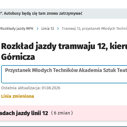
II". Autobusy będą się tam znowu zatrzymywać
Rozkłady jazdy MPK
Linia 12
Rozkład jazdy tramwaju 12, kier
Górnicza
Przystanek Młodych Techników Akademia Sztuk Teat
Ostatnia aktualizacja:
01.08.2026
Linia zmieniona
ładach
jazdy
linii 12
( 6 zmian )