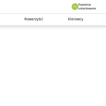
Powietrze
we Wrocławiu
munikacja
umiarkowane
Rowerzyści
Kierowcy