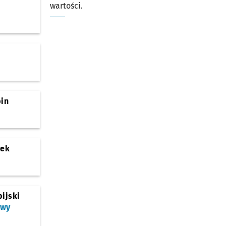
wartości.
bin
rek
ijski
owy