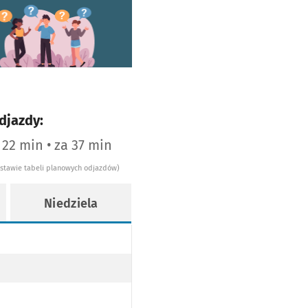
worzy się w nowej karcie
djazdy:
 22 min • za 37 min
dstawie tabeli planowych odjazdów)
Niedziela
WY
OPODŁOGOWY
WY
OPODŁOGOWY
AJ NISKOPODŁOGOWY
EZ TRAMWAJ NISKOPODŁOGOWY
ANY PRZEZ TRAMWAJ NISKOPODŁOGOWY
ie 5
WY
OPODŁOGOWY
AJ NISKOPODŁOGOWY
EZ TRAMWAJ NISKOPODŁOGOWY