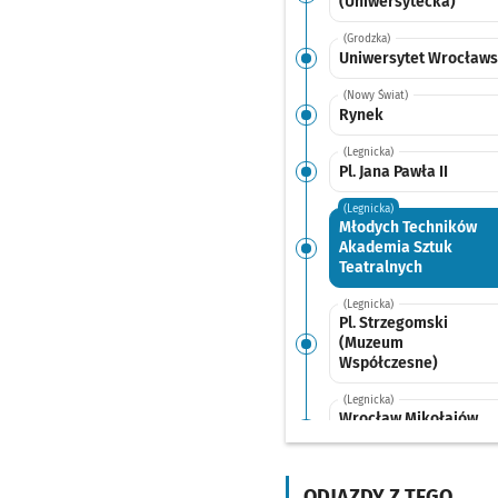
(Uniwersytecka)
(Grodzka)
Uniwersytet Wrocławs
(Nowy Świat)
Rynek
(Legnicka)
Pl. Jana Pawła II
(Legnicka)
Młodych Techników
Akademia Sztuk
Teatralnych
(Legnicka)
Pl. Strzegomski
(Muzeum
Współczesne)
(Legnicka)
Wrocław Mikołajów
(Zachodnia)
(Legnicka)
ODJAZDY Z TEGO
Niedźwiedzia