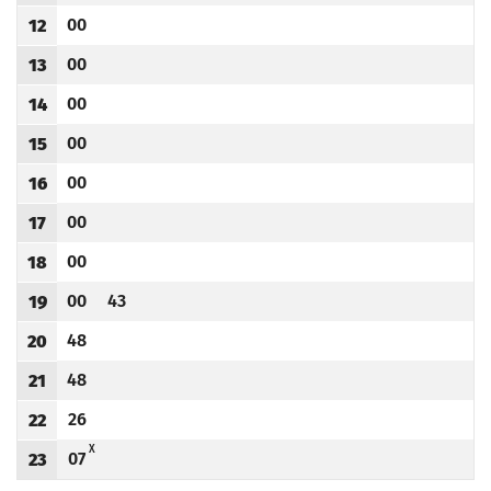
00
12
Odjazd
minut po godzinie 12
Godzina odjazdu
00
13
Odjazd
minut po godzinie 13
Godzina odjazdu
00
14
Odjazd
minut po godzinie 14
Godzina odjazdu
00
15
Odjazd
minut po godzinie 15
Godzina odjazdu
00
16
Odjazd
minut po godzinie 16
Godzina odjazdu
00
17
Odjazd
minut po godzinie 17
Godzina odjazdu
00
18
Odjazd
minut po godzinie 18
Godzina odjazdu
00
43
19
Odjazd
minut po godzinie 19
Odjazd
minut po godzinie 19
Godzina odjazdu
48
20
Odjazd
minut po godzinie 20
Godzina odjazdu
48
21
Odjazd
minut po godzinie 21
Godzina odjazdu
26
22
Odjazd
minut po godzinie 22
Godzina odjazdu
X - ZJAZD DO ZAJEZDNI PRZY UL. TYSKIEJ (DO PRZYST. KSIĘŻE MAŁE PO TRASIE)
X
07
23
Odjazd
minut po godzinie 23
Godzina odjazdu