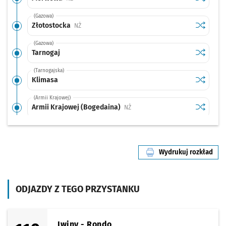
(Gazowa)
Sprawdź p
Złotosto
Złotostocka
Przystanek na życzenie
NŻ
(Gazowa)
Sprawdź p
Tarnogaj
Tarnogaj
(Tarnogajska)
Sprawdź p
Klimasa
Klimasa
(Armii Krajowej)
Sprawdź p
Armii Kra
Armii Krajowej (Bogedaina)
Przystanek na życzenie
NŻ
(Krakowska)
Sprawdź p
Park Wsc
Park Wschodni
Przystanek na życzenie
NŻ
Wydrukuj rozkład
(Opolska)
linii nr 100
Sprawdź prop
Karwińska (D
Czas pr
Karwińska (Dawna Pralnia)
2'
Przystanek na życzenie
NŻ
(Opolska)
ODJAZDY Z TEGO PRZYSTANKU
Sprawdź prop
Księże Małe
Czas pr
Księże Małe
4'
(Opolska)
Sprawdź prop
Zagłębiowsk
Czas pr
Zagłębiowska
5'
Iwiny - Rondo