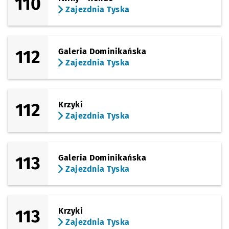
110
Zajezdnia Tyska
(Opolska)
Sprawdź prop
Sosnowiecka
Czas prz
Sosnowiecka
6'
(Opolska)
Sprawdź prop
Brochowska
Czas prz
Brochowska
9'
112
Galeria Dominikańska
Zajezdnia Tyska
(Tyska)
Sprawdź propo
Zajezdnia Tys
Czas prz
Zajezdnia Tyska
10'
112
Krzyki
Zajezdnia Tyska
113
Galeria Dominikańska
Zajezdnia Tyska
113
Krzyki
Zajezdnia Tyska