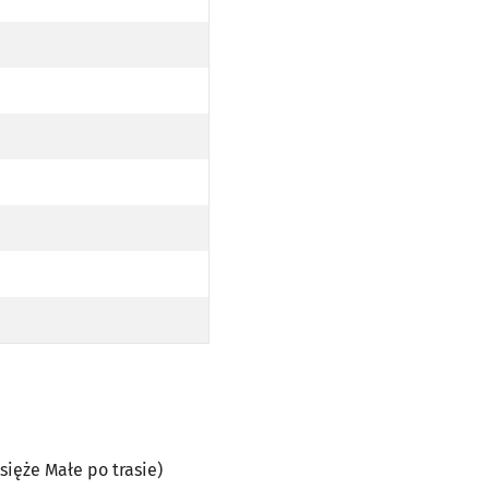
YST. KSIĘŻE MAŁE PO TRASIE)
E MAŁE PO TRASIE)
Księże Małe po trasie)