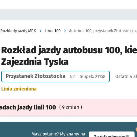
Rozkłady jazdy MPK
Linia 100
Autobus 100, przystanek Złotostocka, 
Rozkład jazdy autobusu 100, ki
Zajezdnia Tyska
Przystanek Złotostocka
Przystanek na życzenie
NŻ
Słupek: 21158
Ostatnia ak
Linia zmieniona
ładach
jazdy
linii 100
( 9 zmian )
Masz pytanie? My znamy na
- ot
Znajdź odpowiedź!