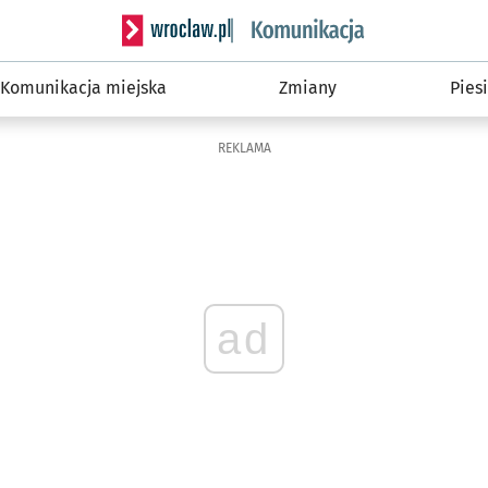
Serwis informacyjny wroclaw.pl podserwis: Ko
Komunikacja miejska
Zmiany
Piesi
REKLAMA
ad