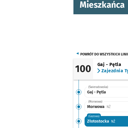
Mieszkańca
POWRÓT DO WSZYSTKICH LINI
Gaj - Pętla
100
Zajezdnia T
(Świeradowska)
Gaj - Pętla
(Morwowa)
Morwowa
Przystanek
NŻ
(Gazowa)
Złotostocka
Przystan
NŻ