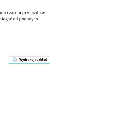
dnim czasem przejazdu w
dbiegać od podanych
Wydrukuj rozkład
linii nr 100