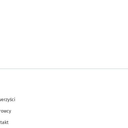
erzyści
rowcy
takt