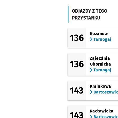
(Opolska)
Brochowska
ODJAZDY Z TEGO
(Tyska)
PRZYSTANKU
Zajezdnia Tyska
Kozanów
136
Tarnogaj
Zajezdnia
136
Obornicka
Tarnogaj
Kminkowa
143
Bartoszowi
Racławicka
143
Bartoszowi