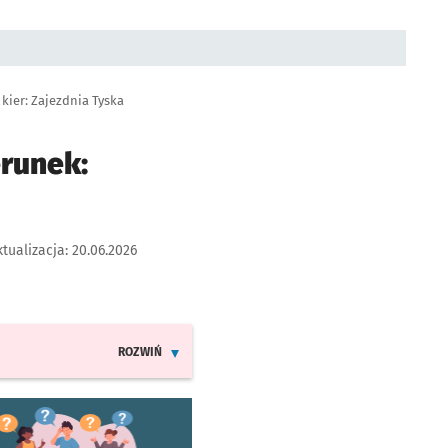
kier: Zajezdnia Tyska
erunek:
tualizacja:
20.06.2026
ROZWIŃ
INFORMACJE O ZMIANACH W ROZKŁADACH JAZDY LIN
worzy się w nowej karcie