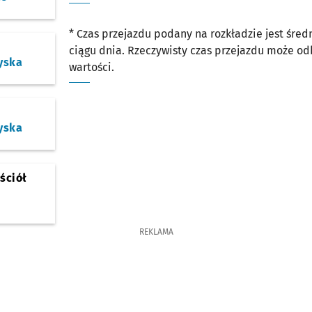
* Czas przejazdu podany na rozkładzie jest śre
ciągu dnia. Rzeczywisty czas przejazdu może o
yska
wartości.
yska
ściół
REKLAMA