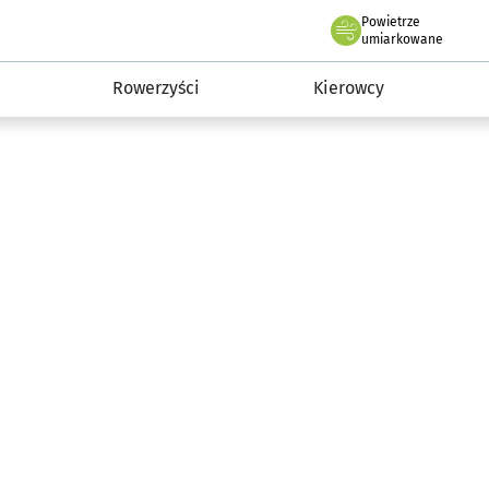
Powietrze
we Wrocławiu
munikacja
umiarkowane
Rowerzyści
Kierowcy