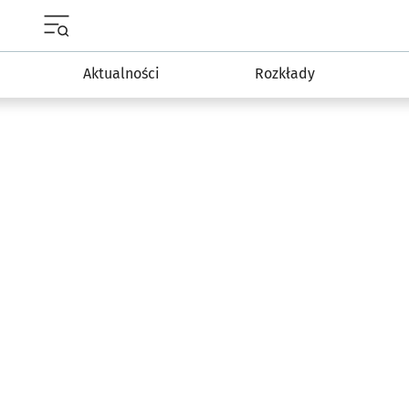
Menu główne portalu wroclaw.pl
Aktualności
Rozkłady