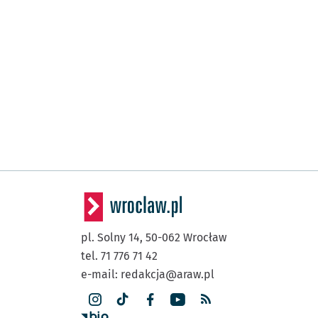
pl. Solny 14,
50-062
Wrocław
tel. 71 776 71 42
e-mail:
redakcja@araw.pl