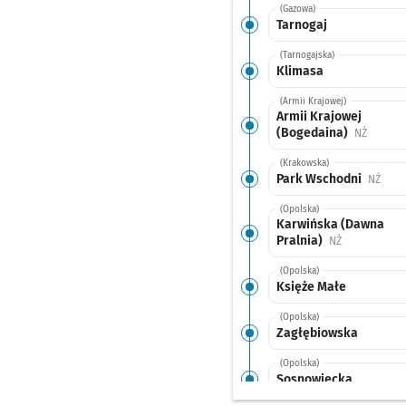
(Gazowa)
Tarnogaj
(Tarnogajska)
Klimasa
(Armii Krajowej)
Armii Krajowej
(Bogedaina)
Przysta
NŻ
(Krakowska)
Park Wschodni
Przys
NŻ
(Opolska)
Karwińska (Dawna
Pralnia)
Przystanek n
NŻ
(Opolska)
Księże Małe
(Opolska)
Zagłębiowska
(Opolska)
Sosnowiecka