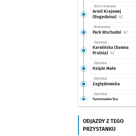
(Armii Krajowej)
Armii Krajowej
(Bogedaina)
Przysta
NŻ
(Krakowska)
Park Wschodni
Przys
NŻ
(Opolska)
Karwińska (Dawna
Pralnia)
Przystanek n
NŻ
(Opolska)
Księże Małe
(Opolska)
Zagłębiowska
(Opolska)
Sosnowiecka
(Opolska)
Brochowska
ODJAZDY Z TEGO
(Tyska)
PRZYSTANKU
Zajezdnia Tyska