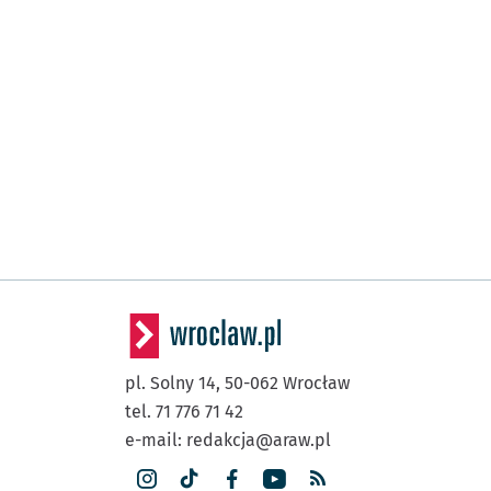
pl. Solny 14,
50-062
Wrocław
tel. 71 776 71 42
e-mail:
redakcja@araw.pl