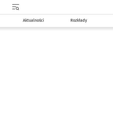
Menu główne portalu wroclaw.pl
Aktualności
Rozkłady