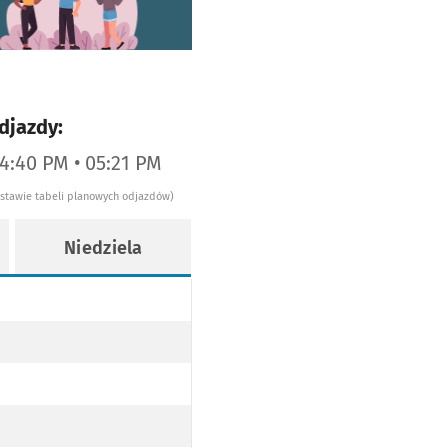
djazdy:
04:40 PM • 05:21 PM
dstawie tabeli planowych odjazdów)
Niedziela