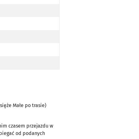
ŻE MAŁE PO TRASIE)
Księże Małe po trasie)
dnim czasem przejazdu w
dbiegać od podanych