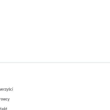
erzyści
rowcy
takt