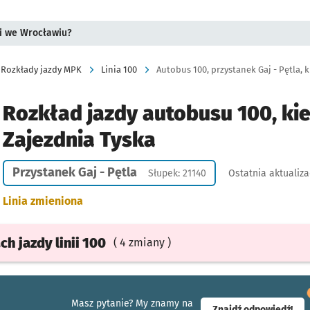
i we Wrocławiu?
Rozkłady jazdy MPK
Linia 100
Autobus 100, przystanek Gaj - Pętla, k
Rozkład jazdy autobusu 100, ki
Zajezdnia Tyska
Przystanek Gaj - Pętla
Słupek: 21140
Ostatnia aktualiza
Linia zmieniona
ach
jazdy
linii 100
( 4 zmiany )
Masz pytanie? My znamy na
- ot
Znajdź odpowiedź!