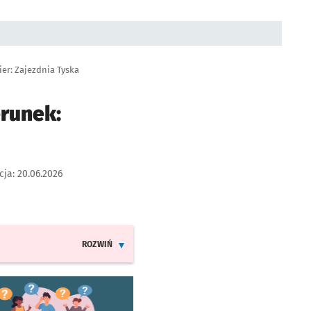
ier: Zajezdnia Tyska
erunek:
cja:
20.06.2026
ROZWIŃ
INFORMACJE O ZMIANACH W ROZKŁADACH JAZDY LIN
worzy się w nowej karcie