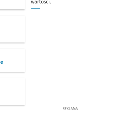
wartości.
o
ce
o
REKLAMA