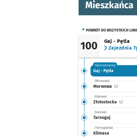
Mieszkańca
POWRÓT DO WSZYSTKICH LINI
Gaj - Pętla
100
Zajezdnia T
(Świeradowska)
Gaj - Pętla
(Morwowa)
Morwowa
Przystanek
NŻ
(Gazowa)
Złotostocka
Przystan
NŻ
(Gazowa)
Tarnogaj
(Tarnogajska)
Klimasa