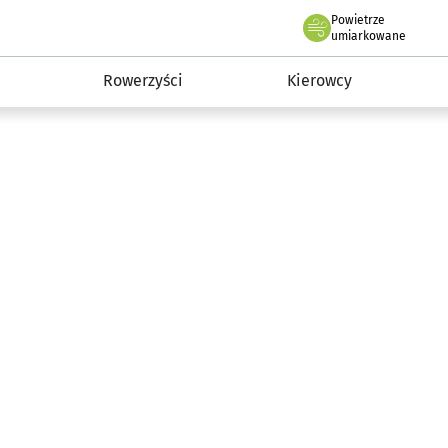
Powietrze
we Wrocławiu
munikacja
umiarkowane
Rowerzyści
Kierowcy