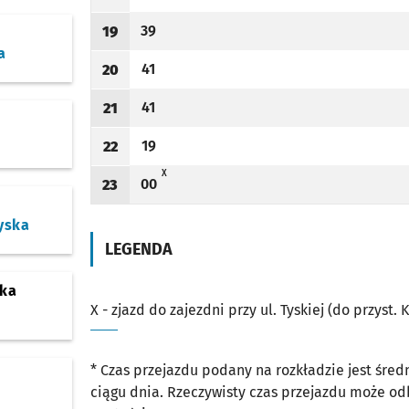
Odjazd
minut po godzinie 18
Odjazd
minut po godzinie 18
Godzina odjazdu
39
19
Odjazd
minut po godzinie 19
Godzina odjazdu
a
41
20
Odjazd
minut po godzinie 20
Godzina odjazdu
41
21
Odjazd
minut po godzinie 21
Godzina odjazdu
19
22
Odjazd
minut po godzinie 22
Godzina odjazdu
X - ZJAZD DO ZAJEZDNI PRZY UL. TYSKIEJ (DO PRZYST. KSIĘ
X
00
23
Odjazd
minut po godzinie 23
Godzina odjazdu
yska
LEGENDA
ska
X - zjazd do zajezdni przy ul. Tyskiej (do przyst. 
* Czas przejazdu podany na rozkładzie jest śre
ciągu dnia. Rzeczywisty czas przejazdu może o