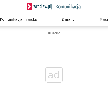
Serwis informacyjny wroclaw.pl podserwis: Ko
Komunikacja miejska
Zmiany
Piesi
REKLAMA
ad