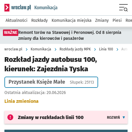
Serwis informacyjny wroclaw.pl podserwis: Komunikacja
Menu
Aktualności
Rozkłady
Komunikacja miejska
Zmiany
Piesi
Row
WAŻNE
Remont torów na Stawowej i Peronowej. Od 8 sierpnia
zmiany dla kierowców i pasażerów
wroclaw.pl
Komunikacja
Rozkłady jazdy MPK
Linia 100
Autobu
Rozkład jazdy autobusu 100,
kierunek: Zajezdnia Tyska
Przystanek Księże Małe
Słupek: 25113
Ostatnia aktualizacja:
20.06.2026
Linia zmieniona
Zmiany w rozkładach
linii 100
ROZWIŃ