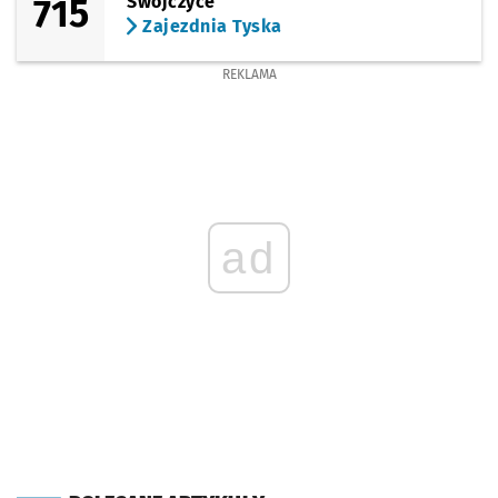
715
Swojczyce
Zajezdnia Tyska
REKLAMA
ad