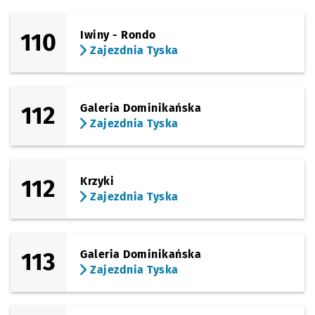
(Opolska)
Sprawdź prop
Zagłębiowsk
Czas pr
Zagłębiowska
1'
110
Iwiny - Rondo
Zajezdnia Tyska
(Opolska)
Sprawdź prop
Sosnowiecka
Czas pr
Sosnowiecka
2'
(Opolska)
Sprawdź prop
Brochowska
Czas pr
Brochowska
5'
112
Galeria Dominikańska
Zajezdnia Tyska
(Tyska)
Sprawdź prop
Zajezdnia Ty
Czas prz
Zajezdnia Tyska
6'
112
Krzyki
Zajezdnia Tyska
113
Galeria Dominikańska
Zajezdnia Tyska