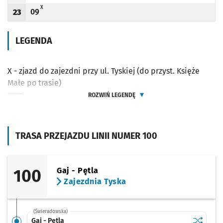
X - ZJAZD DO ZAJEZDNI PRZY UL. TYSKIEJ (DO PRZYST. KSIĘŻE MAŁE PO TRASIE)
X
09
23
Odjazd
minut po godzinie 23
Godzina odjazdu
LEGENDA
X - zjazd do zajezdni przy ul. Tyskiej (do przyst. Księże
Małe po trasie)
ROZWIŃ LEGENDĘ
TRASA PRZEJAZDU LINII NUMER 100
100
Gaj - Pętla
Zajezdnia Tyska
(Świeradowska)
Sprawdź p
Gaj - Pętl
Gaj - Pętla