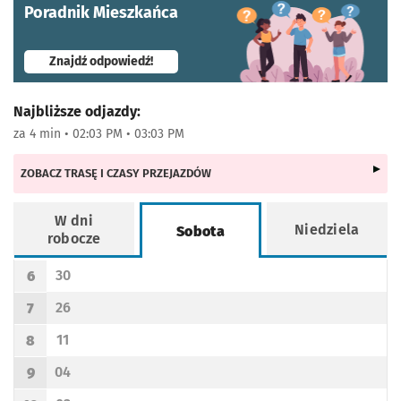
Poradnik Mieszkańca
- otworzy się w nowej karcie
Znajdź odpowiedź!
Najbliższe odjazdy:
za 4 min • 02:03 PM • 03:03 PM
ZOBACZ TRASĘ I CZASY PRZEJAZDÓW
W dni
Niedziela
Sobota
robocze
Rozkład jazdy -
Sobota
30
6
Odjazd
minut po godzinie 6
Godzina odjazdu
26
7
Odjazd
minut po godzinie 7
Godzina odjazdu
11
8
Odjazd
minut po godzinie 8
Godzina odjazdu
04
9
Odjazd
minut po godzinie 9
Godzina odjazdu