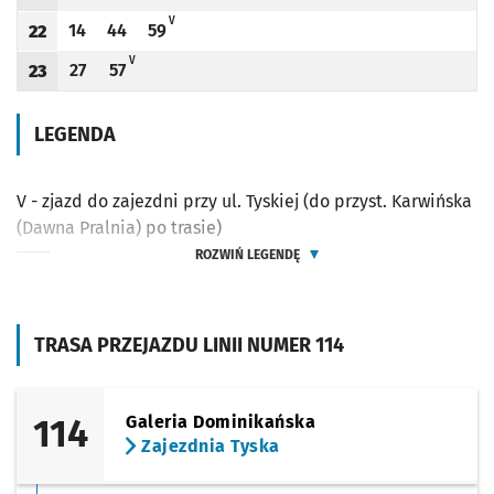
Odjazd
minut po godzinie 21
Odjazd
minut po godzinie 21
Godzina odjazdu
V - ZJAZD DO ZAJEZDNI PRZY UL. TYSKIEJ (DO PRZYST. KARWIŃS
V
14
44
59
22
Odjazd
minut po godzinie 22
Odjazd
minut po godzinie 22
Odjazd
minut po godzinie 22
Godzina odjazdu
V - ZJAZD DO ZAJEZDNI PRZY UL. TYSKIEJ (DO PRZYST. KARWIŃSKA (DAW
V
27
57
23
Odjazd
minut po godzinie 23
Odjazd
minut po godzinie 23
Godzina odjazdu
LEGENDA
V - zjazd do zajezdni przy ul. Tyskiej (do przyst. Karwińska
(Dawna Pralnia) po trasie)
ROZWIŃ LEGENDĘ
TRASA PRZEJAZDU LINII NUMER 114
114
Galeria Dominikańska
Zajezdnia Tyska