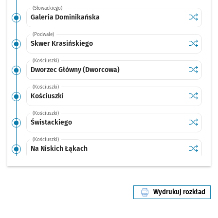
(Słowackiego)
Sprawdź p
Galeria 
Galeria Dominikańska
(Podwale)
Sprawdź p
Skwer Kr
Skwer Krasińskiego
(Kościuszki)
Sprawdź p
Dworzec 
Dworzec Główny (Dworcowa)
(Kościuszki)
Sprawdź p
Kościusz
Kościuszki
(Kościuszki)
Sprawdź p
Świstack
Świstackiego
(Kościuszki)
Sprawdź p
Na Niski
Na Niskich Łąkach
(Krakowska)
Sprawdź p
Krakows
Krakowska
Przystanek na życzenie
NŻ
Wydrukuj rozkład
(Krakowska)
linii nr 114
Sprawdź p
Krakowsk
Krakowska (Centrum Handlowe)