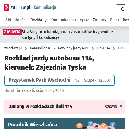
Serwis informacyjny wroclaw.pl podserwis: Komunikacja
Menu
Aktualności
Rozkłady
Komunikacja miejska
Zmiany
Piesi
Row
Z MIASTA
Strażacy uruchamiają na czas upałów trzy wodne
kurtyny | Lokalizacje
wroclaw.pl
Komunikacja
Rozkłady jazdy MPK
Linia 114
Autobus
Rozkład jazdy autobusu 114,
kierunek: Zajezdnia Tyska
Przystanek Park Wschodni
Przystanek na życzenie
NŻ
Słupek: 125007
Ostatnia aktualizacja:
25.07.2026
Zmiany w rozkładach
linii 114
ROZWIŃ
Poradnik Mieszkańca