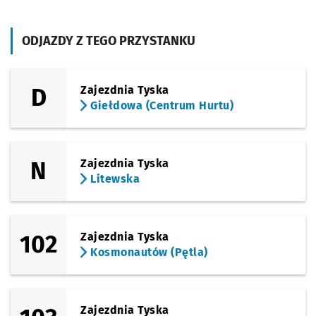
linii nr 100
Sprawdź p
Karwińsk
Karwińska (Dawna Pralnia)
Przystanek na życzenie
NŻ
(Opolska)
ODJAZDY Z TEGO PRZYSTANKU
Sprawdź p
Księże M
Księże Małe
(Opolska)
Sprawdź p
Zagłębio
Zagłębiowska
D
Zajezdnia Tyska
Giełdowa (Centrum Hurtu)
(Opolska)
Sprawdź p
Sosnowi
Sosnowiecka
(Opolska)
Sprawdź p
Brochow
Brochowska
N
Zajezdnia Tyska
Litewska
(Tyska)
Sprawdź p
Zajezdnia
Zajezdnia Tyska
102
Zajezdnia Tyska
Kosmonautów (Pętla)
Zajezdnia Tyska