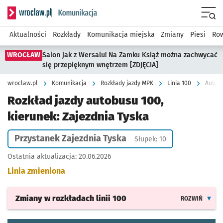
Serwis informacyjny wroclaw.pl podserwis: Komunikacja
Menu
Aktualności
Rozkłady
Komunikacja miejska
Zmiany
Piesi
Row
WROCŁAW
Salon jak z Wersalu! Na Zamku Książ można zachwycać
się przepięknym wnętrzem [ZDJĘCIA]
wroclaw.pl
Komunikacja
Rozkłady jazdy MPK
Linia 100
Autobu
Rozkład jazdy autobusu 100,
kierunek: Zajezdnia Tyska
Przystanek Zajezdnia Tyska
Słupek: 10
Ostatnia aktualizacja:
20.06.2026
Linia zmieniona
Zmiany w rozkładach
linii 100
ROZWIŃ