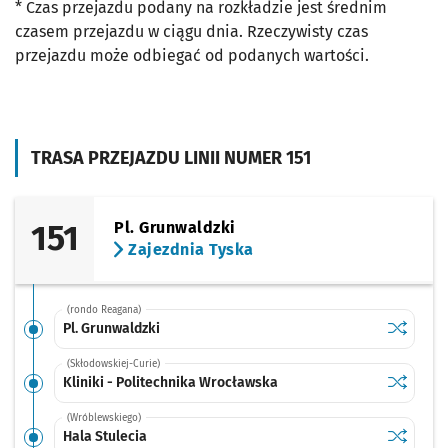
* Czas przejazdu podany na rozkładzie jest średnim
czasem przejazdu w ciągu dnia. Rzeczywisty czas
przejazdu może odbiegać od podanych wartości.
TRASA PRZEJAZDU LINII NUMER 151
151
Pl. Grunwaldzki
Zajezdnia Tyska
(rondo Reagana)
Sprawdź p
Pl. Grunw
Pl. Grunwaldzki
(Skłodowskiej-Curie)
Sprawdź p
Kliniki -
Kliniki - Politechnika Wrocławska
(Wróblewskiego)
Sprawdź p
Hala Stul
Hala Stulecia