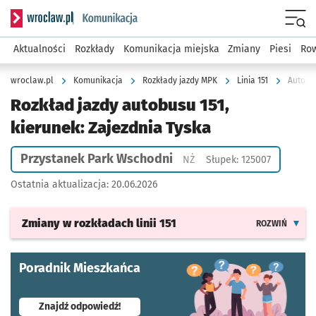
Serwis informacyjny wroclaw.pl podserwis: Komunikacja
Menu
Aktualności
Rozkłady
Komunikacja miejska
Zmiany
Piesi
Row
wroclaw.pl
Komunikacja
Rozkłady jazdy MPK
Linia 151
Autobus
Rozkład jazdy autobusu 151,
kierunek: Zajezdnia Tyska
Przystanek Park Wschodni
Przystanek na życzenie
NŻ
Słupek: 125007
Ostatnia aktualizacja:
20.06.2026
Zmiany w rozkładach
linii 151
ROZWIŃ
Poradnik Mieszkańca
- otworzy się w nowej karcie
Znajdź odpowiedź!