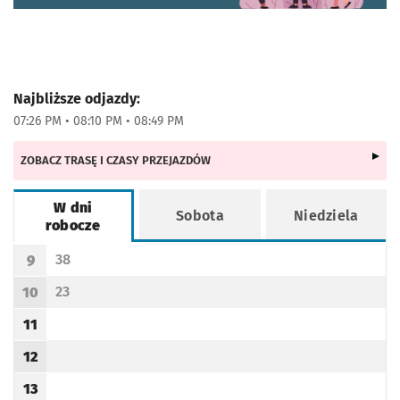
Najbliższe odjazdy:
07:26 PM • 08:10 PM • 08:49 PM
ZOBACZ TRASĘ I CZASY PRZEJAZDÓW
W dni
Sobota
Niedziela
robocze
Rozkład jazdy -
W dni robocze
38
9
Odjazd
minut po godzinie 9
Godzina odjazdu
23
10
Odjazd
minut po godzinie 10
Godzina odjazdu
11
Godzina odjazdu
12
Godzina odjazdu
13
Godzina odjazdu