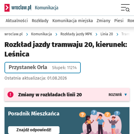
Serwis informacyjny wroclaw.pl podserwis: Komunikacja
Menu
Aktualności
Rozkłady
Komunikacja miejska
Zmiany
Piesi
Row
wroclaw.pl
Komunikacja
Rozkłady jazdy MPK
Linia 20
Tramwaj
Rozkład jazdy tramwaju 20, kierunek:
Leśnica
Przystanek Orla
Słupek: 11214
Ostatnia aktualizacja:
01.08.2026
Zmiany w rozkładach
linii 20
ROZWIŃ
Poradnik Mieszkańca
- otworzy się w nowej karcie
Znajdź odpowiedź!