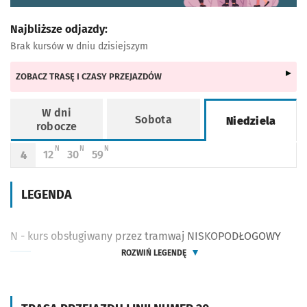
Najbliższe odjazdy:
Brak kursów w dniu dzisiejszym
ZOBACZ TRASĘ I CZASY PRZEJAZDÓW
W dni
Sobota
Niedziela
robocze
Rozkład jazdy -
Niedziela
N - KURS OBSŁUGIWANY PRZEZ TRAMWAJ NISKOPODŁOGOWY
N - KURS OBSŁUGIWANY PRZEZ TRAMWAJ NISKOPODŁOGOWY
N - KURS OBSŁUGIWANY PRZEZ TRAMWAJ NISKOPODŁOGOWY
N
N
N
12
30
59
4
Odjazd
minut po godzinie 4
Odjazd
minut po godzinie 4
Odjazd
minut po godzinie 4
Godzina odjazdu
LEGENDA
N - kurs obsługiwany przez tramwaj NISKOPODŁOGOWY
ROZWIŃ LEGENDĘ