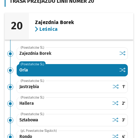
TRASA PRZEJAZDU LINII NUMER 20
20
Zajezdnia Borek
Leśnica
(Powstańców Śl.)
Sprawdź p
Zajezdni
Zajezdnia Borek
(Powstańców Śl.)
Sprawdź p
Orla
Orla
(Powstańców Śl.)
Sprawdź prop
Jastrzębia
Czas pr
Jastrzębia
1'
(Powstańców Śl.)
Sprawdź prop
Hallera
Czas pr
Hallera
2'
(Powstańców Śl.)
Sprawdź prop
Sztabowa
Czas pr
Sztabowa
3'
(pl. Powstańców Śląskich)
Sprawdź prop
Rondo
Czas pr
Rondo
4'