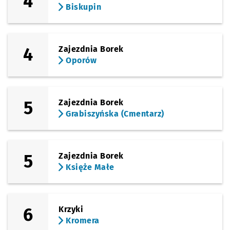
4
Biskupin
Sprawdź propo
Metalowców
Czas prz
Metalowców
33'
(Lotnicza)
Sprawdź propo
Pilczyce
Czas prz
Pilczyce
34'
4
Zajezdnia Borek
Oporów
5
Zajezdnia Borek
Grabiszyńska (Cmentarz)
5
Zajezdnia Borek
Księże Małe
6
Krzyki
Kromera