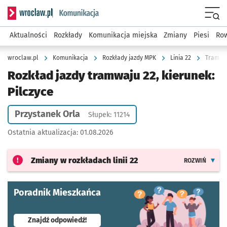
Serwis informacyjny wroclaw.pl podserwis: Komunikacja
Menu
Aktualności
Rozkłady
Komunikacja miejska
Zmiany
Piesi
Row
wroclaw.pl
Komunikacja
Rozkłady jazdy MPK
Linia 22
Tramwaj
Rozkład jazdy tramwaju 22, kierunek:
Pilczyce
Przystanek Orla
Słupek: 11214
Ostatnia aktualizacja:
01.08.2026
Zmiany w rozkładach
linii 22
ROZWIŃ
Poradnik Mieszkańca
- otworzy się w nowej karcie
Znajdź odpowiedź!