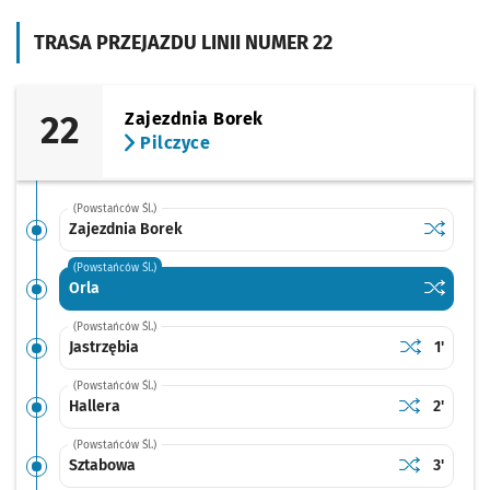
TRASA PRZEJAZDU LINII NUMER 22
22
Zajezdnia Borek
Pilczyce
(Powstańców Śl.)
Sprawdź p
Zajezdni
Zajezdnia Borek
(Powstańców Śl.)
Sprawdź p
Orla
Orla
(Powstańców Śl.)
Sprawdź prop
Jastrzębia
Czas pr
Jastrzębia
1'
(Powstańców Śl.)
Sprawdź prop
Hallera
Czas pr
Hallera
2'
(Powstańców Śl.)
Sprawdź prop
Sztabowa
Czas pr
Sztabowa
3'