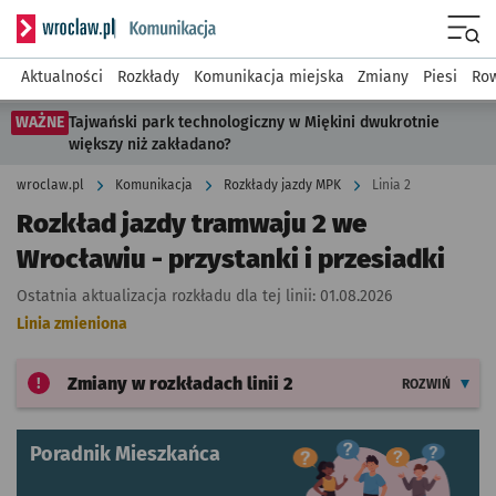
Serwis informacyjny wroclaw.pl podserwis: Komunikacja
Menu
Aktualności
Rozkłady
Komunikacja miejska
Zmiany
Piesi
Row
WAŻNE
Tajwański park technologiczny w Miękini dwukrotnie
większy niż zakładano?
wroclaw.pl
Komunikacja
Rozkłady jazdy MPK
Linia 2
Rozkład jazdy tramwaju 2 we
Wrocławiu - przystanki i przesiadki
Ostatnia aktualizacja rozkładu dla tej linii:
01.08.2026
Linia zmieniona
Zmiany w rozkładach
linii 2
ROZWIŃ
Poradnik Mieszkańca