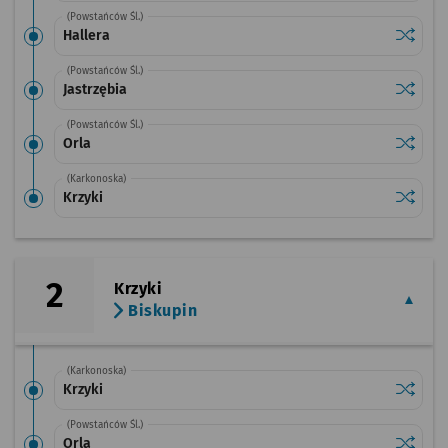
(Powstańców Śl.)
Sprawdź
przysta
Hallera
(Powstańców Śl.)
Sprawdź
przystan
Jastrzębia
(Powstańców Śl.)
Sprawdź
przysta
Orla
(Karkonoska)
Sprawdź
przysta
Krzyki
2
Krzyki
Biskupin
(Karkonoska)
Sprawdź
przysta
Krzyki
(Powstańców Śl.)
Sprawdź
przysta
Orla