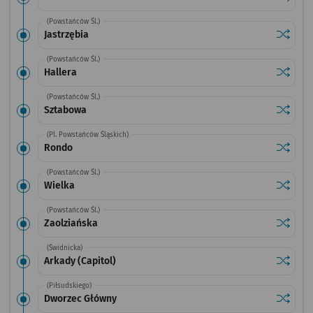
(Powstańców Śl.)
Sprawdź
przystan
Jastrzębia
(Powstańców Śl.)
Sprawdź
przysta
Hallera
(Powstańców Śl.)
Sprawdź
przysta
Sztabowa
(Pl. Powstańców Śląskich)
Sprawdź
przysta
Rondo
(Powstańców Śl.)
Sprawdź
przysta
Wielka
(Powstańców Śl.)
Sprawdź
przysta
Zaolziańska
(Świdnicka)
Sprawdź
przystan
Arkady (Capitol)
(Piłsudskiego)
Sprawdź
przysta
Dworzec Główny