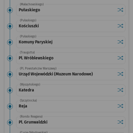
(Małachowskiego)
Sprawdź
przysta
Pułaskiego
(Pułaskiego)
Sprawdź
przysta
Kościuszki
(Pułaskiego)
Sprawdź
przysta
Komuny Paryskiej
(Traugutta)
Sprawdź
przysta
Pl. Wróblewskiego
(Pl. Powstańców Warszawy)
Sprawdź
przysta
Urząd Wojewódzki (Muzeum Narodowe)
(Wyszyńskiego)
Sprawdź
przysta
Katedra
(Szczytnicka)
Sprawdź
przysta
Reja
(Rondo Reagana)
Sprawdź
przystan
Pl. Grunwaldzki
(Curie-Skłodowskiej)