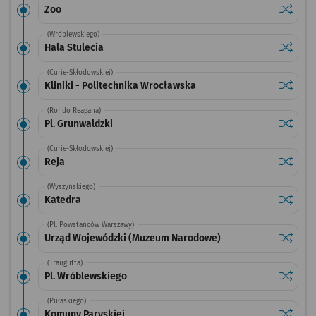
Sprawdź
przysta
Zoo
(Wróblewskiego)
Sprawdź
przystan
Hala Stulecia
(Curie-Skłodowskiej)
Sprawdź
przystan
Kliniki - Politechnika Wrocławska
(Rondo Reagana)
Sprawdź
przystan
Pl. Grunwaldzki
(Curie-Skłodowskiej)
Sprawdź
przysta
Reja
(Wyszyńskiego)
Sprawdź
przysta
Katedra
(Pl. Powstańców Warszawy)
Sprawdź
przysta
Urząd Wojewódzki (Muzeum Narodowe)
(Traugutta)
Sprawdź
przysta
Pl. Wróblewskiego
(Pułaskiego)
Sprawdź
przysta
Komuny Paryskiej