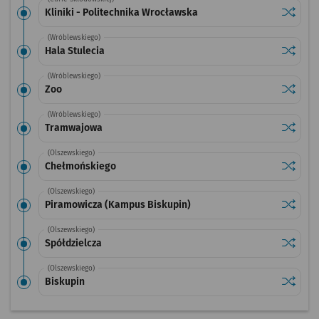
Sprawdź
przystan
Kliniki - Politechnika Wrocławska
(Wróblewskiego)
Sprawdź
przystan
Hala Stulecia
(Wróblewskiego)
Sprawdź
przysta
Zoo
(Wróblewskiego)
Sprawdź
przysta
Tramwajowa
(Olszewskiego)
Sprawdź
przysta
Chełmońskiego
(Olszewskiego)
Sprawdź
przysta
Piramowicza (Kampus Biskupin)
(Olszewskiego)
Sprawdź
przysta
Spółdzielcza
(Olszewskiego)
Sprawdź
przysta
Biskupin