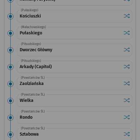
(Pułaskiego)
Sprawdź
przysta
Kościuszki
(Małachowskiego)
Sprawdź
przysta
Pułaskiego
(Piłsudskiego)
Sprawdź
przysta
Dworzec Główny
(Piłsudskiego)
Sprawdź
przystan
Arkady (Capitol)
(Powstańców Śl.)
Sprawdź
przysta
Zaolziańska
(Powstańców Śl.)
Sprawdź
przysta
Wielka
(Powstańców Śl.)
Sprawdź
przysta
Rondo
(Powstańców Śl.)
Sprawdź
przysta
Sztabowa