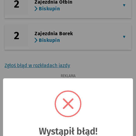
2
Zajezdnia Ołbin
Biskupin
2
Zajezdnia Borek
Biskupin
Zgłoś błąd w rozkładach jazdy
REKLAMA
ad
Wystąpił błąd!