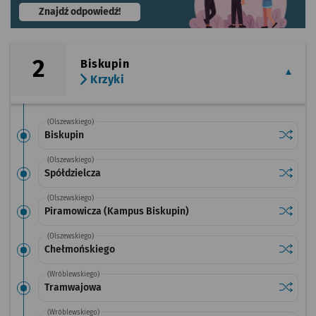
- otworzy się w nowej karcie
Znajdź odpowiedź!
2
Biskupin
Krzyki
(Olszewskiego)
Sprawdź
przysta
Biskupin
(Olszewskiego)
Sprawdź
przysta
Spółdzielcza
(Olszewskiego)
Sprawdź
przysta
Piramowicza (Kampus Biskupin)
(Olszewskiego)
Sprawdź
przysta
Chełmońskiego
(Wróblewskiego)
Sprawdź
przysta
Tramwajowa
(Wróblewskiego)