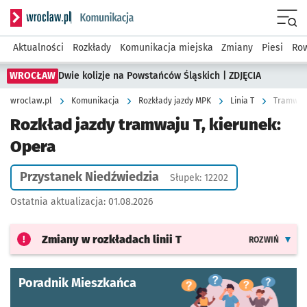
Serwis informacyjny wroclaw.pl podserwis: Komunikacja
Menu
Aktualności
Rozkłady
Komunikacja miejska
Zmiany
Piesi
Row
WROCŁAW
Dwie kolizje na Powstańców Śląskich | ZDJĘCIA
wroclaw.pl
Komunikacja
Rozkłady jazdy MPK
Linia T
Tramwaj 
Rozkład jazdy tramwaju T, kierunek:
Opera
Przystanek Niedźwiedzia
Słupek: 12202
Ostatnia aktualizacja:
01.08.2026
Zmiany w rozkładach
linii T
ROZWIŃ
Poradnik Mieszkańca