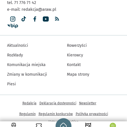
tel. 71 776 71 42
e-mail:
redakcja@araw.pl
Aktualności
Rowerzyści
Rozkłady
Kierowcy
Komunikacja miejska
Kontakt
Zmiany w komunikacji
Mapa strony
Piesi
Inne informacje
Redakcja
Deklaracja dostępności
Newsletter
Regulamin
Regulamin konkursów
Polityka prywatności
Strona główna - wroclaw.pl
Ustawienia cookies