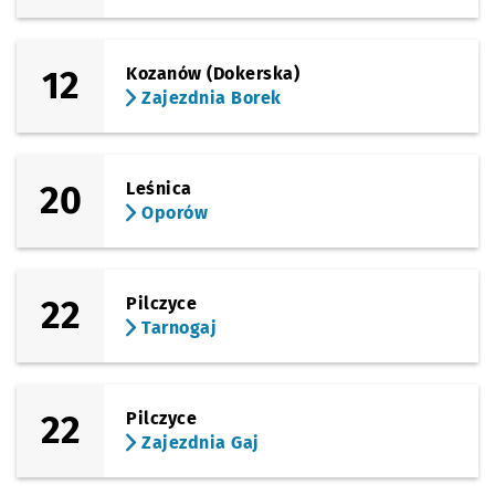
(Świeradowska)
Sprawdź propo
Świeradowsk
Czas prz
Świeradowska
33'
12
Kozanów (Dokerska)
(Świeradowska)
Zajezdnia Borek
Sprawdź propo
Gaj
Czas prz
Gaj
35'
20
Leśnica
Oporów
22
Pilczyce
Tarnogaj
22
Pilczyce
Zajezdnia Gaj