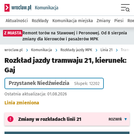
Serwis informacyjny wroclaw.pl podserwis: Komunikacja
Menu
Aktualności
Rozkłady
Komunikacja miejska
Zmiany
Piesi
Row
Z MIASTA
Remont torów na Stawowej i Peronowej. Od 8 sierpnia
zmiany dla kierowców i pasażerów MPK
wroclaw.pl
Komunikacja
Rozkłady jazdy MPK
Linia 21
Tramwaj 
Rozkład jazdy tramwaju 21, kierunek:
Gaj
Przystanek Niedźwiedzia
Słupek: 12202
Ostatnia aktualizacja:
01.08.2026
Linia zmieniona
Zmiany w rozkładach
linii 21
ROZWIŃ