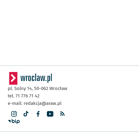
pl. Solny 14,
50-062
Wrocław
tel. 71 776 71 42
e-mail:
redakcja@araw.pl