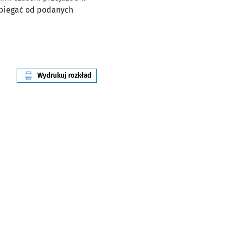
dbiegać od podanych
Wydrukuj rozkład
linii nr T