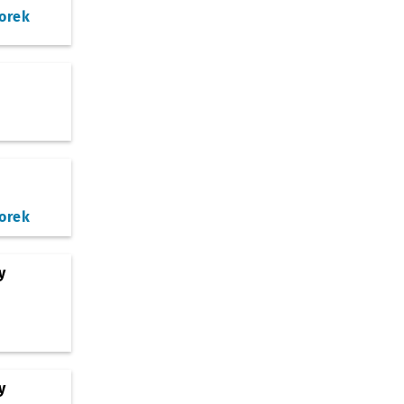
orek
orek
y
y