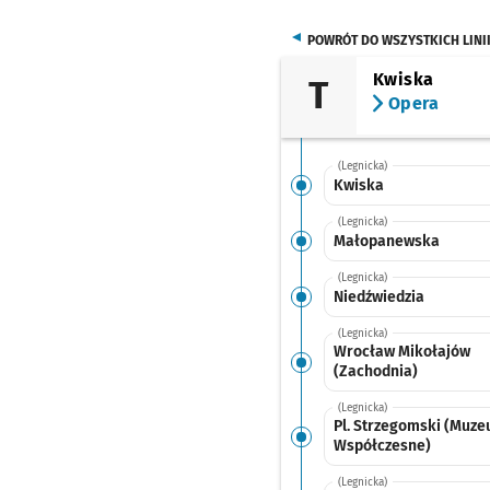
POWRÓT DO WSZYSTKICH LINI
Kwiska
T
Opera
(Legnicka)
Kwiska
(Legnicka)
Małopanewska
(Legnicka)
Niedźwiedzia
(Legnicka)
Wrocław Mikołajów
(Zachodnia)
(Legnicka)
Pl. Strzegomski (Muz
Współczesne)
(Legnicka)