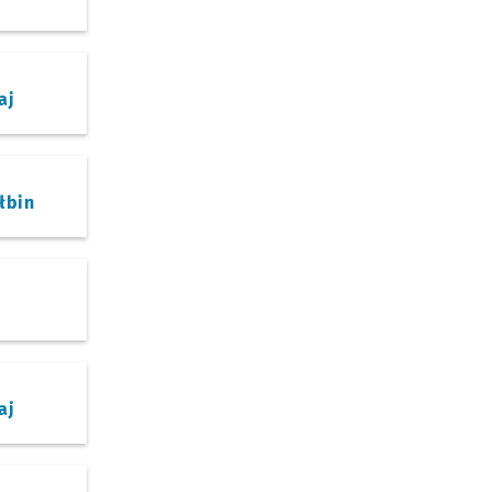
aj
łbin
aj