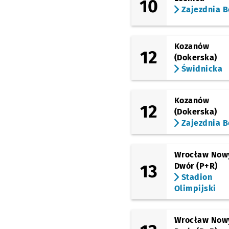
10
Zajezdnia B
Kozanów
12
(Dokerska)
Świdnicka
Kozanów
12
(Dokerska)
Zajezdnia B
Wrocław Now
13
Dwór (P+R)
Stadion
Olimpijski
Wrocław Now