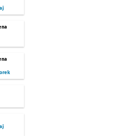
aj
ena
)
ena
)
orek
aj