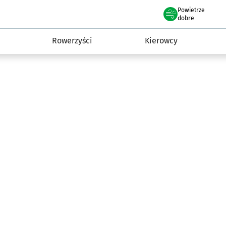
Powietrze
we Wrocławiu
munikacja
dobre
Rowerzyści
Kierowcy