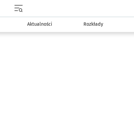
Menu główne portalu wroclaw.pl
Aktualności
Rozkłady