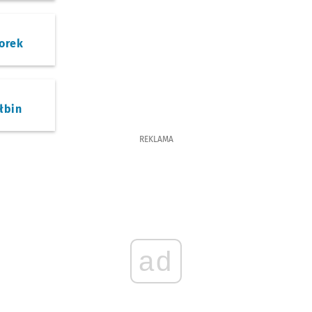
orek
łbin
REKLAMA
ad