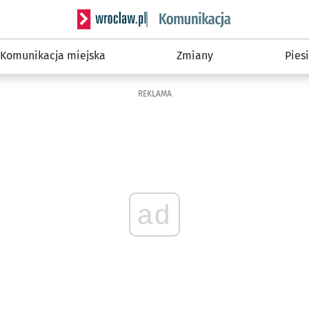
Serwis informacyjny wroclaw.pl podserwis: Ko
Komunikacja miejska
Zmiany
Piesi
REKLAMA
ad