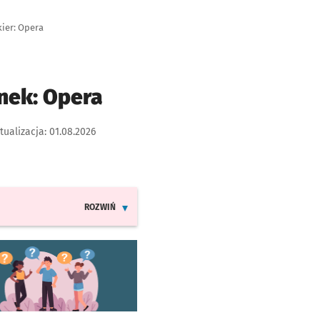
kier: Opera
unek: Opera
tualizacja:
01.08.2026
ROZWIŃ
INFORMACJE O ZMIANACH W ROZKŁADACH JAZDY LINII T
worzy się w nowej karcie