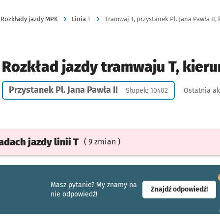
Rozkłady jazdy MPK
Linia T
Tramwaj T, przystanek Pl. Jana Pawła II, 
Rozkład jazdy tramwaju T, kier
Przystanek Pl. Jana Pawła II
Słupek: 10402
Ostatnia ak
ładach
jazdy
linii T
( 9 zmian )
Masz pytanie? My znamy na
- ot
Znajdź odpowiedź!
nie odpowiedź!