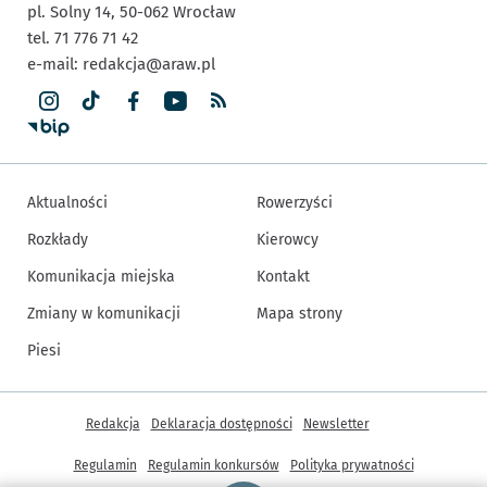
pl. Solny 14,
50-062
Wrocław
tel. 71 776 71 42
e-mail:
redakcja@araw.pl
Aktualności
Rowerzyści
Rozkłady
Kierowcy
Komunikacja miejska
Kontakt
Zmiany w komunikacji
Mapa strony
Piesi
Inne informacje
Redakcja
Deklaracja dostępności
Newsletter
Regulamin
Regulamin konkursów
Polityka prywatności