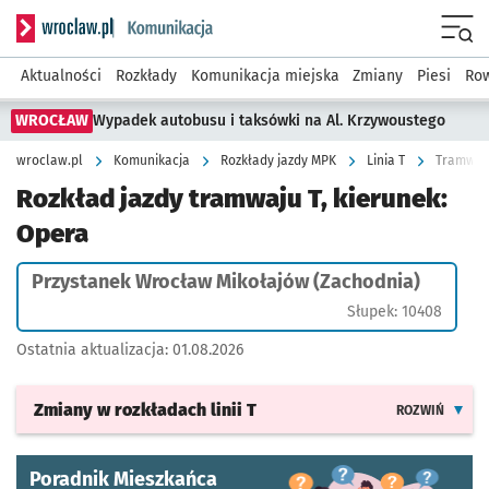
Serwis informacyjny wroclaw.pl podserwis: Komunikacja
Menu
Aktualności
Rozkłady
Komunikacja miejska
Zmiany
Piesi
Row
WROCŁAW
Wypadek autobusu i taksówki na Al. Krzywoustego
wroclaw.pl
Komunikacja
Rozkłady jazdy MPK
Linia T
Tramwaj 
Rozkład jazdy tramwaju T, kierunek:
Opera
Przystanek Wrocław Mikołajów (Zachodnia)
Słupek: 10408
Ostatnia aktualizacja:
01.08.2026
Zmiany w rozkładach
linii T
ROZWIŃ
Poradnik Mieszkańca