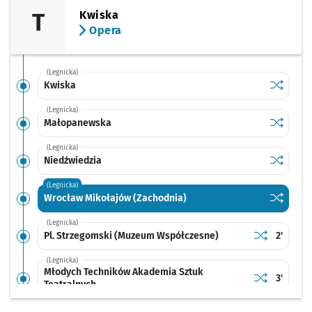
T
Kwiska
Opera
(Legnicka)
Sprawdź p
Kwiska
Kwiska
(Legnicka)
Sprawdź p
Małopan
Małopanewska
(Legnicka)
Sprawdź p
Niedźwie
Niedźwiedzia
(Legnicka)
Sprawdź p
Wrocław 
Wrocław Mikołajów (Zachodnia)
(Legnicka)
Sprawdź prop
Pl. Strzegom
Czas pr
Pl. Strzegomski (Muzeum Współczesne)
2'
(Legnicka)
Młodych Techników Akademia Sztuk
Sprawdź prop
Młodych Tech
Czas pr
3'
Teatralnych
(Legnicka)