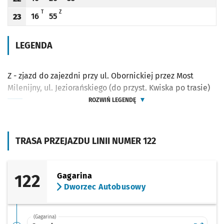
Odjazd
minut po godzinie 22
Odjazd
minut po godzinie 22
Odjazd
minut po godzinie 22
Godzina odjazdu
T - KURS DO PETRUSEWICZA (DO PRZYST. DWORZEC AUTOBUSOWY PO TRASIE)
Z - ZJAZD DO ZAJEZDNI PRZY UL. OBORNICKIEJ PRZEZ MOST MILENIJNY, U
T
Z
16
55
23
Odjazd
minut po godzinie 23
Odjazd
minut po godzinie 23
Godzina odjazdu
LEGENDA
Z - zjazd do zajezdni przy ul. Obornickiej przez Most
Milenijny, ul. Jeziorańskiego (do przyst. Kwiska po trasie)
ROZWIŃ LEGENDĘ
TRASA PRZEJAZDU LINII NUMER 122
122
Gagarina
Dworzec Autobusowy
(Gagarina)