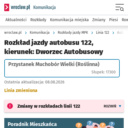
Serwis informacyjny wroclaw.pl podserwis: Komunikacja
Menu
Aktualności
Rozkłady
Komunikacja miejska
Zmiany
Piesi
Row
wroclaw.pl
Komunikacja
Rozkłady jazdy MPK
Linia 122
Autobu
Rozkład jazdy autobusu 122,
kierunek: Dworzec Autobusowy
Przystanek Muchobór Wielki (Roślinna)
Słupek: 17300
Ostatnia aktualizacja:
08.08.2026
Linia zmieniona
Zmiany w rozkładach
linii 122
ROZWIŃ
Poradnik Mieszkańca