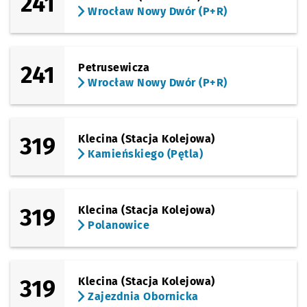
241
Sprawdź propo
Pl. Orląt Lwow
Czas prze
Pl. Orląt Lwowskich
43'
Wrocław Nowy Dwór (P+R)
(Piłsudskiego)
Sprawdź propo
Pl. Legionów
Czas prze
Pl. Legionów
45'
241
Petrusewicza
(Zielińskiego)
Sprawdź propo
Piłsudskiego
Czas prz
Piłsudskiego
47'
Wrocław Nowy Dwór (P+R)
(Swobodna)
Sprawdź propo
EPI
Czas prz
EPI
51'
319
Klecina (Stacja Kolejowa)
(Sucha)
Kamieńskiego (Pętla)
Sprawdź propo
Dworzec Auto
Czas prz
Dworzec Autobusowy
53'
(Sucha)
Sprawdź propo
Dworzec Auto
Czas prz
Dworzec Autobusowy
57'
319
Klecina (Stacja Kolejowa)
Polanowice
319
Klecina (Stacja Kolejowa)
Zajezdnia Obornicka