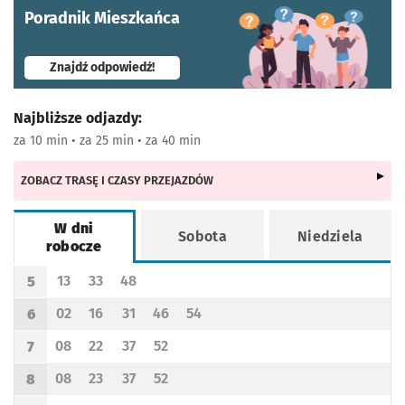
Poradnik Mieszkańca
- otworzy się w nowej karcie
Znajdź odpowiedź!
Najbliższe odjazdy:
za 10 min • za 25 min • za 40 min
ZOBACZ TRASĘ I CZASY PRZEJAZDÓW
W dni
Sobota
Niedziela
robocze
Rozkład jazdy -
W dni robocze
13
33
48
5
Odjazd
minut po godzinie 5
Odjazd
minut po godzinie 5
Odjazd
minut po godzinie 5
Godzina odjazdu
02
16
31
46
54
6
Odjazd
minut po godzinie 6
Odjazd
minut po godzinie 6
Odjazd
minut po godzinie 6
Odjazd
minut po godzinie 6
Odjazd
minut po godzinie 6
Godzina odjazdu
08
22
37
52
7
Odjazd
minut po godzinie 7
Odjazd
minut po godzinie 7
Odjazd
minut po godzinie 7
Odjazd
minut po godzinie 7
Godzina odjazdu
08
23
37
52
8
Odjazd
minut po godzinie 8
Odjazd
minut po godzinie 8
Odjazd
minut po godzinie 8
Odjazd
minut po godzinie 8
Godzina odjazdu