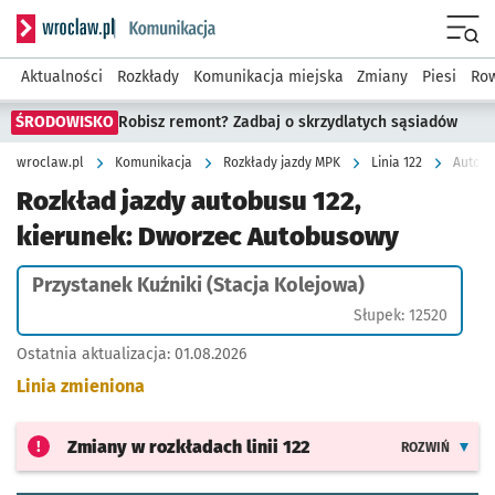
Serwis informacyjny wroclaw.pl podserwis: Komunikacja
Menu
Aktualności
Rozkłady
Komunikacja miejska
Zmiany
Piesi
Row
ŚRODOWISKO
Robisz remont? Zadbaj o skrzydlatych sąsiadów
wroclaw.pl
Komunikacja
Rozkłady jazdy MPK
Linia 122
Autobu
Rozkład jazdy autobusu 122,
kierunek: Dworzec Autobusowy
Przystanek Kuźniki (Stacja Kolejowa)
Słupek: 12520
Ostatnia aktualizacja:
01.08.2026
Linia zmieniona
Zmiany w rozkładach
linii 122
ROZWIŃ