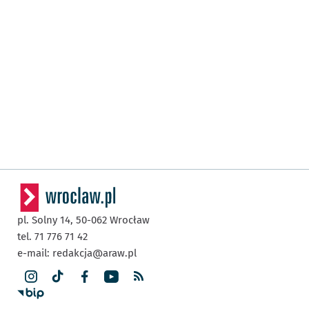
pl. Solny 14,
50-062
Wrocław
tel. 71 776 71 42
e-mail:
redakcja@araw.pl