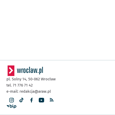
pl. Solny 14,
50-062
Wrocław
tel. 71 776 71 42
e-mail:
redakcja@araw.pl