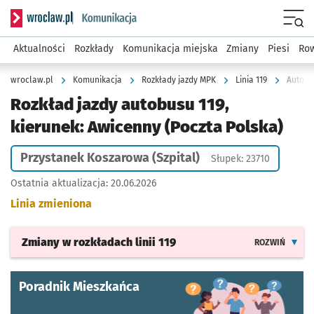
Serwis informacyjny wroclaw.pl podserwis: Komunikacja
Menu
Aktualności
Rozkłady
Komunikacja miejska
Zmiany
Piesi
Row
wroclaw.pl
Komunikacja
Rozkłady jazdy MPK
Linia 119
Autobus
Rozkład jazdy autobusu 119,
kierunek: Awicenny (Poczta Polska)
Przystanek Koszarowa (Szpital)
Słupek: 23710
Ostatnia aktualizacja:
20.06.2026
Linia zmieniona
Zmiany w rozkładach
linii 119
ROZWIŃ
Poradnik Mieszkańca