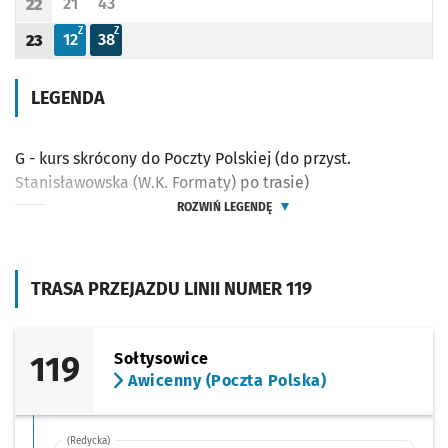
21
43
22
Odjazd
minut po godzinie 22
Odjazd
minut po godzinie 22
Godzina odjazdu
Z - ZJAZD DO ZAJEZDNI PRZY UL. OBORNICKIEJ (DO PRZYST. BAŁTYCKA PO TRASIE)
Z - ZJAZD DO ZAJEZDNI PRZY UL. OBORNICKIEJ (DO PRZYST. BAŁTYCKA PO 
Z
Z
12
38
23
Odjazd
minut po godzinie 23
Odjazd
minut po godzinie 23
Godzina odjazdu
LEGENDA
G - kurs skrócony do Poczty Polskiej (do przyst.
Stanisławowska (W.K. Formaty) po trasie)
ROZWIŃ LEGENDĘ
TRASA PRZEJAZDU LINII NUMER 119
119
Sołtysowice
Awicenny (Poczta Polska)
(Redycka)