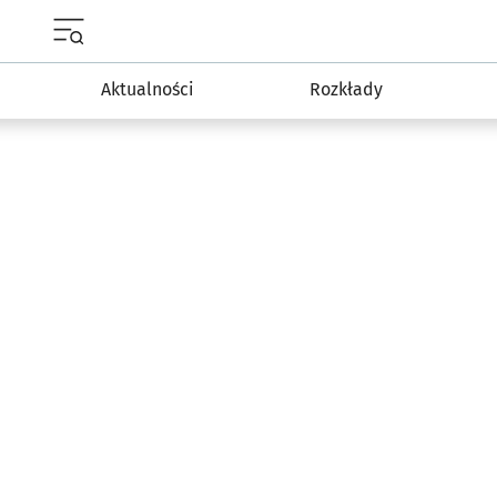
Menu główne portalu wroclaw.pl
Aktualności
Rozkłady