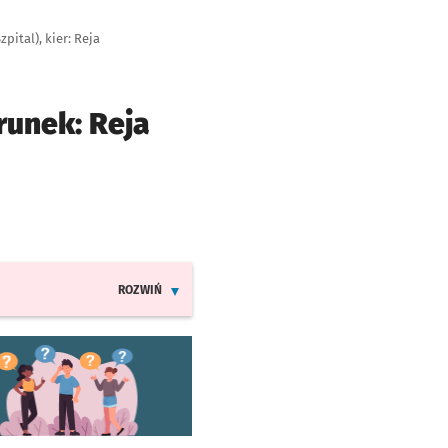
pital), kier: Reja
runek: Reja
ROZWIŃ
INFORMACJE O ZMIANACH W ROZKŁADACH JAZDY LINI
worzy się w nowej karcie