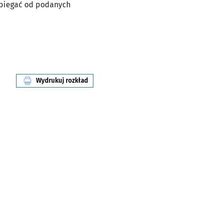
dbiegać od podanych
Wydrukuj rozkład
linii nr 116