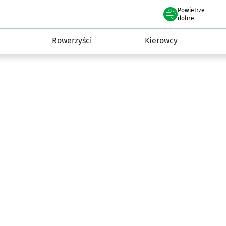
Powietrze
we Wrocławiu
munikacja
dobre
Rowerzyści
Kierowcy