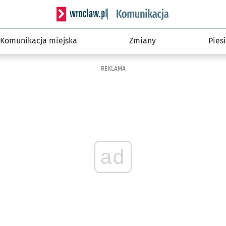
Serwis informacyjny wroclaw.pl podserwis: Ko
Komunikacja miejska
Zmiany
Piesi
REKLAMA
ad