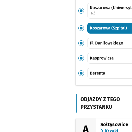
Koszarowa (Uniwersyt
Przystanek na życzenie
NŻ
Koszarowa (Szpital)
Pl. Daniłowskiego
Kasprowicza
Berenta
Kromera
ODJAZDY Z TEGO
Kwidzyńska
PRZYSTANKU
Zacisze
Przystanek na
NŻ
Sołtysowice
A
Krzyki