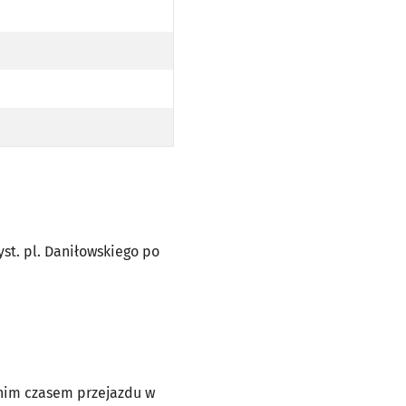
 PL. DANIŁOWSKIEGO PO TRASIE)
 PL. DANIŁOWSKIEGO PO TRASIE)
zyst. pl. Daniłowskiego po
dnim czasem przejazdu w