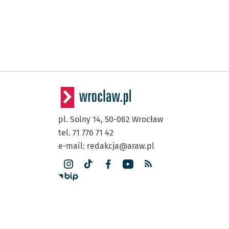
pl. Solny 14,
50-062
Wrocław
tel. 71 776 71 42
e-mail:
redakcja@araw.pl