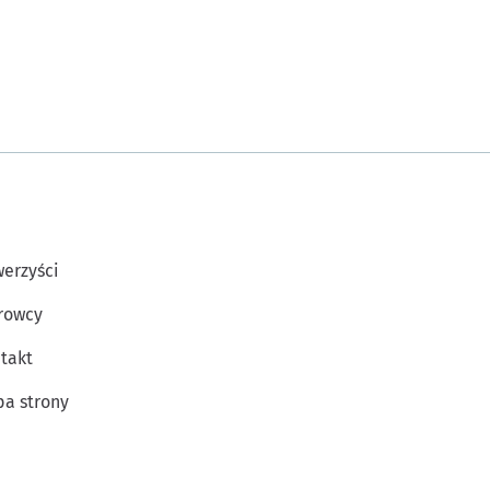
erzyści
rowcy
takt
a strony