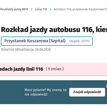
Rozkłady jazdy MPK
Linia 116
Autobus 116, przystanek Koszarowa (Sz
Rozkład jazdy autobusu 116, kie
Przystanek Koszarowa (Szpital)
Słupek: 23710
Ostatnia aktualizacja:
20.06.2026
ładach
jazdy
linii 116
( 9 zmian )
Masz pytanie? My znamy na
- ot
Znajdź odpowiedź!
nie odpowiedź!