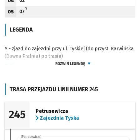
02
04
Odjazd
minut po godzinie 04
Godzina odjazdu
Y - ZJAZD DO ZAJEZDNI PRZY UL. TYSKIEJ (DO PRZYST. KARWIŃSKA (DAWNA PRALN
Y
07
05
Odjazd
minut po godzinie 05
Godzina odjazdu
LEGENDA
Y - zjazd do zajezdni przy ul. Tyskiej (do przyst. Karwińska
(Dawna Pralnia) po trasie)
ROZWIŃ LEGENDĘ
TRASA PRZEJAZDU LINII NUMER 245
245
Petrusewicza
Zajezdnia Tyska
(Petrusewicza)