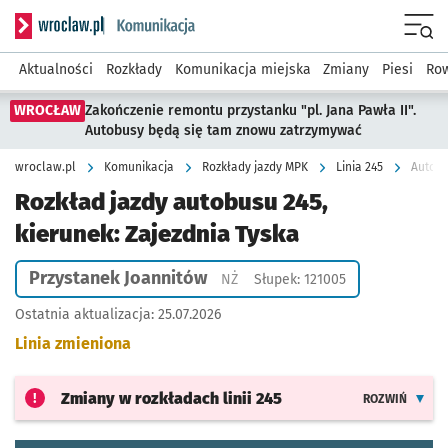
Serwis informacyjny wroclaw.pl podserwis: Komunikacja
Menu
Aktualności
Rozkłady
Komunikacja miejska
Zmiany
Piesi
Row
WROCŁAW
Zakończenie remontu przystanku "pl. Jana Pawła II".
Autobusy będą się tam znowu zatrzymywać
wroclaw.pl
Komunikacja
Rozkłady jazdy MPK
Linia 245
Autobu
Rozkład jazdy autobusu 245,
kierunek: Zajezdnia Tyska
Przystanek Joannitów
Przystanek na życzenie
NŻ
Słupek: 121005
Ostatnia aktualizacja:
25.07.2026
Linia zmieniona
Zmiany w rozkładach
linii 245
ROZWIŃ