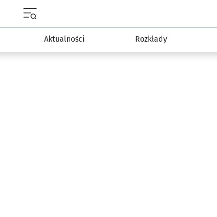
Menu główne portalu wroclaw.pl
Aktualności
Rozkłady