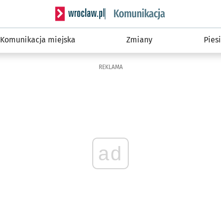
Serwis informacyjny wroclaw.pl podserwis: Ko
Komunikacja miejska
Zmiany
Piesi
REKLAMA
ad