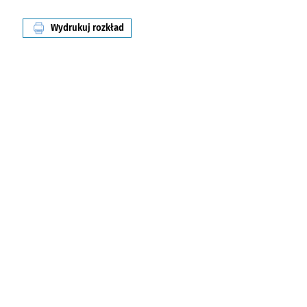
Wydrukuj rozkład
linii nr 245