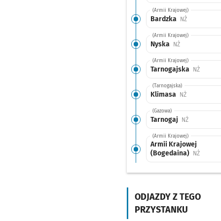
(Armii Krajowej)
Bardzka
Przystanek n
NŻ
(Armii Krajowej)
Nyska
Przystanek na 
NŻ
(Armii Krajowej)
Tarnogajska
Przysta
NŻ
(Tarnogajska)
Klimasa
Przystanek n
NŻ
(Gazowa)
Tarnogaj
Przystanek 
NŻ
(Armii Krajowej)
Armii Krajowej
(Bogedaina)
Przysta
NŻ
(Krakowska)
Park Wschodni
Przys
NŻ
ODJAZDY Z TEGO
(Opolska)
Karwińska (Dawna
PRZYSTANKU
Pralnia)
Przystanek n
NŻ