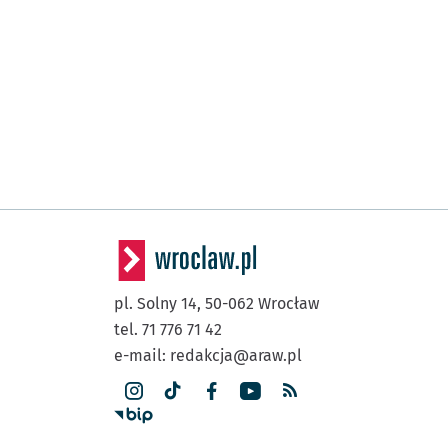
pl. Solny 14,
50-062
Wrocław
tel. 71 776 71 42
e-mail:
redakcja@araw.pl