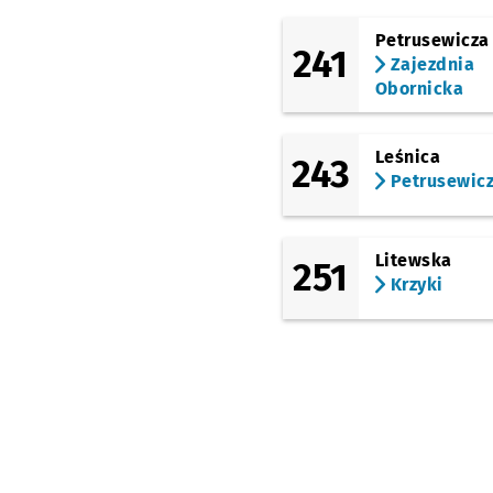
(Opolska)
Księże Małe
Petrusewicza
241
Zajezdnia
(Opolska)
Obornicka
Zagłębiowska
Przys
NŻ
(Opolska)
Sosnowiecka
Przyst
NŻ
Leśnica
243
Petrusewic
(Opolska)
Brochowska
Przysta
NŻ
(Tyska)
Litewska
Zajezdnia Tyska
251
Krzyki