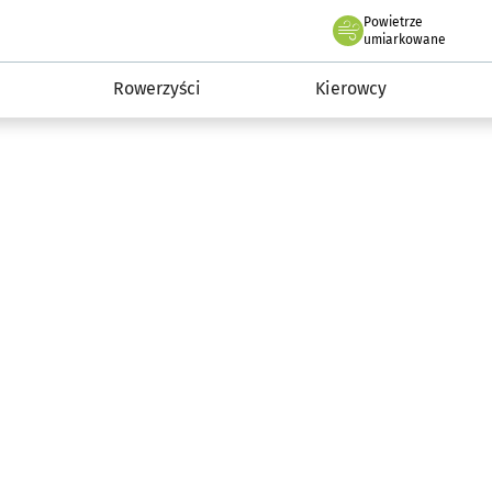
Powietrze
we Wrocławiu
munikacja
umiarkowane
Rowerzyści
Kierowcy