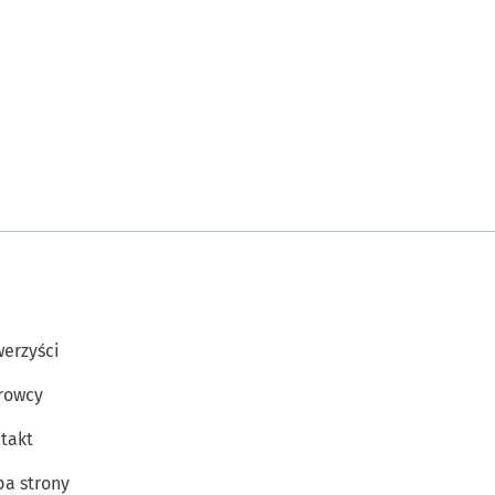
erzyści
rowcy
takt
a strony