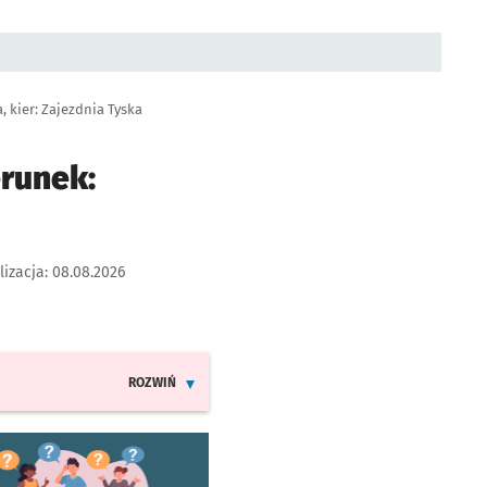
 kier: Zajezdnia Tyska
erunek:
lizacja:
08.08.2026
ROZWIŃ
INFORMACJE O ZMIANACH W ROZKŁADACH JAZDY LINI
worzy się w nowej karcie