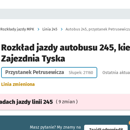
Rozkłady jazdy MPK
Linia 245
Autobus 245, przystanek Petrusewicza,
Rozkład jazdy autobusu 245, ki
Zajezdnia Tyska
Przystanek Petrusewicza
Słupek: 21160
Ostatnia aktua
Linia zmieniona
ładach
jazdy
linii 245
( 9 zmian )
Masz pytanie? My znamy na
- ot
Znajdź odpowiedź!