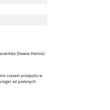
RWIŃSKA (DAWNA PRALNIA) PO TRASIE)
 Karwińska (Dawna Pralnia)
dnim czasem przejazdu w
dbiegać od podanych