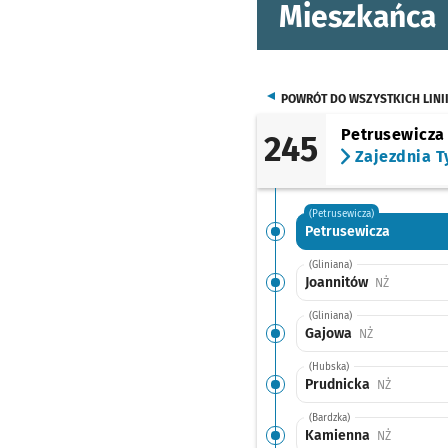
Mieszkańca
POWRÓT DO WSZYSTKICH LINI
Petrusewicza
245
Zajezdnia T
(Petrusewicza)
Petrusewicza
(Gliniana)
Joannitów
Przystanek
NŻ
(Gliniana)
Gajowa
Przystanek na
NŻ
(Hubska)
Prudnicka
Przystanek
NŻ
(Bardzka)
Kamienna
Przystanek
NŻ